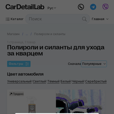
Рус
Каталог
Главная
Магазин
...
Полироли и силанты
1 страница, 1 товар
Полироли и силанты для ухода
за кварцем
Фильтры
Сначала
Популярные
Цвет автомобиля
Универсальный
1
Светлый
1
Тёмный
1
Белый
1
Чёрный
1
Серебристый
1
Кра
Продано