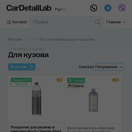
Рус
Каталог
Главная
Магазин
...
Восстанавливающие покрытия
1 страница, 4 товара
Для кузова
Фильтры
Сначала
Популярные
1
3
Скидка 12%
Скидка
108:33:32
Продано
Покрытие для резины и
Восстановитель пластика
пластика Koch-Chemie Plast