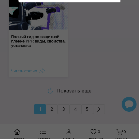
Полный гид по защитной
плёнке PPF: виды, свойства,
установка
Читать статью
Показать еще
1
2
3
4
5
0
0