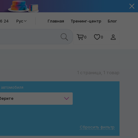
66 24
Рус
Главная
Тренинг-центр
Блог
0
0
1 страница, 1 товар
 автомобиля
берите
Универсальный
Светлый
Сбросить фильтр
Тёмный