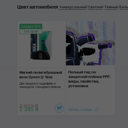
Цвет автомобиля
Prospec
Универсальный
1
Светлый
1
Тёмный
1
Бел
Turtle Wax
Скидка 10%
K2
208:16:59
Zvizzer
Gyeon
Применить
Onifly
Полный гид по
Мягкий полигибрид­ный
SOFT99
защитной плёнке PPF:
воск Gyeon Q² Wax
виды, свойства,
Для мощного гидрофоба и
установка
SGCB
«мокрого» глянцевого блеска
2 650 ₴
2 385 ₴
Читать статью