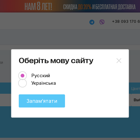
+38 093 170 
Оберіть мову сайту
ки
Русский
Українська
Товар
Цвет
Твёрдые воски
Вы
Запамʼятати
Очистители
Твёрдые воски
Защитные агенты