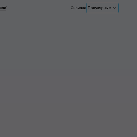
вый
1
Сначала
Популярные
Белый
Чёрный
Серебристый
Применить
Красный
Серый
Синий
Жёлтый
Зелёный
Бежевый