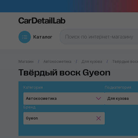
Каталог
Магазин
Автокосметика
Для кузова
Твёрдые вос
Твёрдый воск Gyeon
Категория
Подкатегория
Автокосметика
Для кузова
Бренд
Gyeon
Chemical Guys