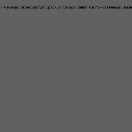
ый
1
Чёрный
1
Серебристый
1
Красный
1
Серый
1
Синий
1
Жёлтый
1
Зелёный
1
Беже
Квик-детейлеры
Кварцевые покрытия
Полироли и силанты
Применить