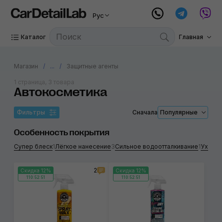
Рус
Каталог
Главная
Магазин
...
Защитные агенты
1 страница, 3 товара
Автокосметика
Фильтры
Сначала
Популярные
Особенность покрытия
Супер блеск
1
Лёгкое нанесение
3
Сильное водоотталкивание
1
Уход з
2
Скидка 12%
Скидка 12%
110:52:51
110:52:51