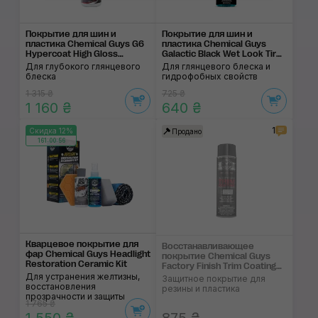
Покрытие для шин и
Покрытие для шин и
пластика Chemical Guys G6
пластика Chemical Guys
Hypercoat High Gloss
Galactic Black Wet Look Tire
Dressing
Shine
Для глубокого глянцевого
Для глянцевого блеска и
блеска
гидрофобных свойств
1 315 ₴
725 ₴
1 160 ₴
640 ₴
1
Скидка 12%
Продано
161:00:56
Кварцевое покрытие для
Восстанавливающее
фар Chemical Guys Headlight
покрытие Chemical Guys
Restoration Ceramic Kit
Factory Finish Trim Coating
Для устранения желтизны,
And Protectant
Защитное покрытие для
восстановления
резины и пластика
прозрачности и защиты
1 765 ₴