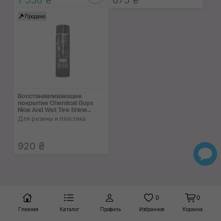
1 550 ₴
875 ₴
Продано
Восстанавливающее
покрытие Chemical Guys
Nice And Wet Tire Shine
Protective Coating
Для резины и пластика
920 ₴
0
0
Главная
Каталог
Профиль
Избранное
Корзина