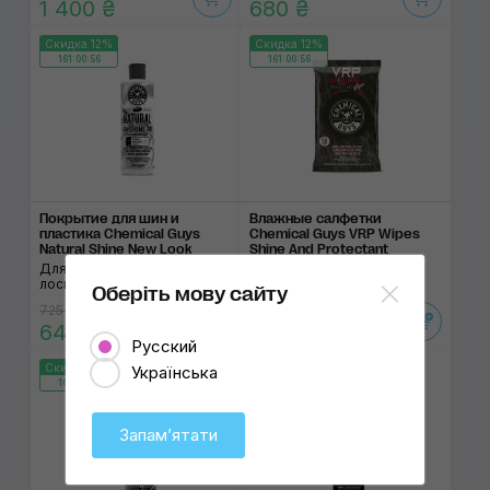
1 400 ₴
680 ₴
Скидка 12%
Скидка 12%
161:00:56
161:00:56
Покрытие для шин и
Влажные салфетки
пластика Chemical Guys
Chemical Guys VRP Wipes
Natural Shine New Look
Shine And Protectant
Для заводского матового
Для пластика и шин
лоска
Оберіть мову сайту
725 ₴
660 ₴
640 ₴
580 ₴
Русский
Скидка 12%
Скидка 12%
Українська
161:00:56
161:00:56
Запамʼятати