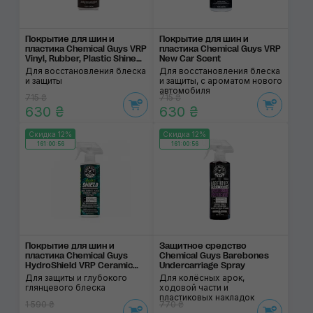
Покрытие для шин и
Покрытие для шин и
пластика Chemical Guys VRP
пластика Chemical Guys VRP
Vinyl, Rubber, Plastic Shine
New Car Scent
And Protectant
Для восстановления блеска
Для восстановления блеска
и защиты
и защиты, с ароматом нового
автомобиля
715 ₴
715 ₴
630 ₴
630 ₴
Скидка 12%
Скидка 12%
161:00:56
161:00:56
Покрытие для шин и
Защитное средство
пластика Chemical Guys
Chemical Guys Barebones
HydroShield VRP Ceramic
Undercarriage Spray
Shine Coating
Для защиты и глубокого
Для колёсных арок,
глянцевого блеска
ходовой части и
пластиковых накладок
1 590 ₴
770 ₴