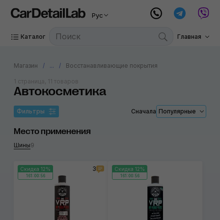
Рус
Каталог
Главная
Магазин
...
Восстанавливающие покрытия
1 страница, 11 товаров
Автокосметика
Фильтры
Сначала
Популярные
Место применения
Шины
9
3
Скидка 12%
Скидка 12%
161:00:56
161:00:56