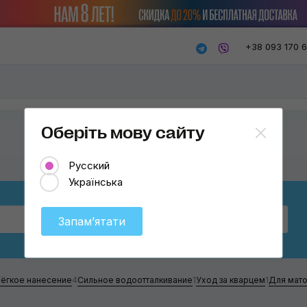
+38 093 170 
Оберіть мову сайту
Русский
Українська
Бренд
Chemical Guys
Запамʼятати
Chemical Guys
Turtle Wax
ёгкое нанесение
4
Сильное водоотталкивание
1
Уход за кварцем
1
Для мат
K2