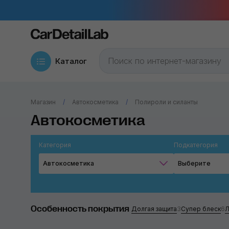
Каталог
Магазин
Автокосметика
Полироли и силанты
Автокосметика
Категория
Подкатегория
Автокосметика
Выберите
Особенность покрытия
Долгая защита
3
Супер блеск
6
Л