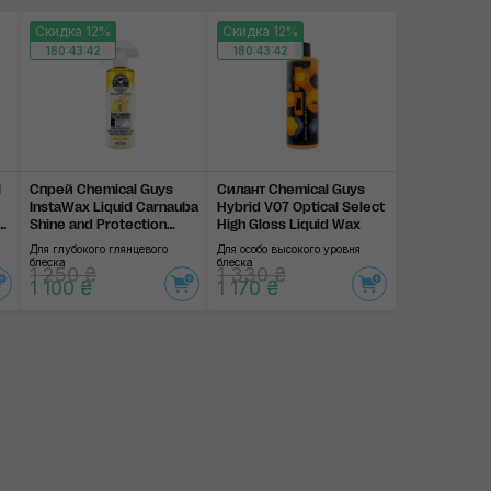
Скидка 12%
Скидка 12%
180:43:42
180:43:42
l
Спрей Chemical Guys
Силант Chemical Guys
InstaWax Liquid Carnauba
Hybrid V07 Optical Select
Shine and Protection
High Gloss Liquid Wax
Spray
Для глубокого глянцевого
Для особо высокого уровня
блеска
блеска
1 250 ₴
1 330 ₴
1 100 ₴
1 170 ₴