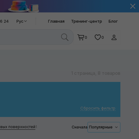
66 24
Рус
Главная
Тренинг-центр
Блог
0
0
1 страница, 8 товаров
Сбросить фильтр
овых поверхностей
1
Сначала
Популярные