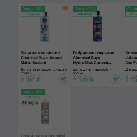
1
Скидка 12%
Скидка 12%
Скид
180:43:42
180:43:42
180:
Защитное покрытие
Гибридное покрытие
Силан
Chemical Guys Jetseal
Chemical Guys
Jetsea
Matte Sealant
HydroSlick Ceramic
And Pa
Coating Hyperwax
Для матовых красок, дисков и
Для защиты, гидрофоба и
Для за
плёнок
блеска
2 385 ₴
2 610 ₴
2 38
2 100 ₴
2 300 ₴
2 10
Скидка 12%
180:43:42
Продано
Спрей-силант Chemical