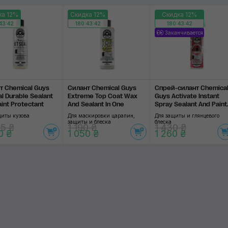
ка 12%
Скидка 12%
Скидка 12%
Koch-Chemie
43:42
180:43:42
180:43:42
Заканчивается
Zvizzer
Gyeon
Применить
RUPES
т Chemical Guys
Силант Chemical Guys
Спрей-силант Chemica
l Durable Sealant
Extreme Top Coat Wax
Guys Activate Instant
SOFT99
int Protectant
And Sealant In One
Spray Sealant And Paint
Protectant
щиты кузова
Для маскировки царапин,
Для защиты и глянцевого
3D
защиты и блеска
блеска
5 ₴
1 190 ₴
1 430 ₴
0 ₴
1 050 ₴
1 260 ₴