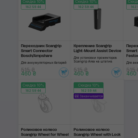
Скидка 10%
Скидка 10%
Скид
162:59:44
162:59:44
162:
Переходник Scangrip
Крепление Scangrip
Перех
Smart Connector
Light-Mount Assist Device
Smart
Bosch/Ampshare
Festo
Для установки прожекторов
Scangrip Area на штатив
Для аккумуляторных батарей
Для ак
515 ₴
515 ₴
515 
460 ₴
460 ₴
460
Скидка 10%
Скидка 10%
162:59:44
162:59:44
Заканчивается
Роликовое колесо
Роликовое колесо
Scangrip Wheel for Wheel
Scangrip Wheel with Lock