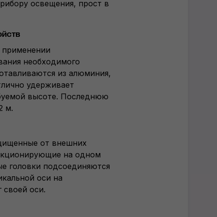
прибору освещения, прост в
ойств
в применении
вания необходимого
отавливаются из алюминия,
тлично удерживает
ебуемой высоте. Последнюю
2 м.
ащищенные от внешних
нкционирующие на одном
ые головки подсоединяются
икальной оси на
 своей оси.