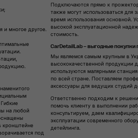
Подключаются прямо к прожектору,
и;
также могут использоваться для з
время использования основной. У
высокой эксплуатационной наде
 и многое другое.
стоимость.
птимальные
CarDetailLab – выгодные покупки
уатации.
Мы являемся самым крупным в Ук
тации,
высококачественной продукции д
родукцию.
используются малярными станция
по всей стране. Поставляем проф
аксессуары для ведущих студий д
знаменитого
фициальным
Ответственно подходим к решени
 Гибкие
помочь клиенту в выполнении раб
ны на любой
консультируем, даем квалифицир
 оснащены
эксплуатации современного обору
в кронштейне
детейлинга.
оворачивается под