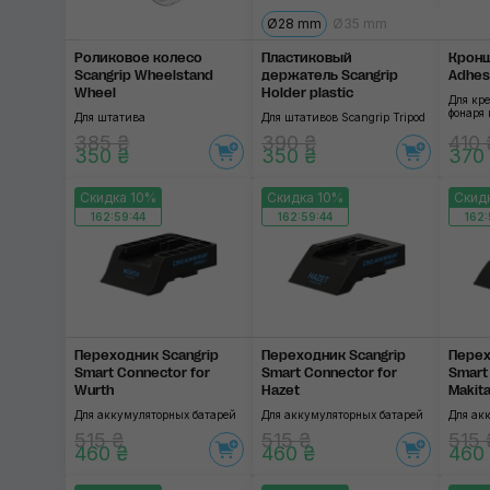
Ø28 mm
Ø35 mm
Роликовое колесо
Пластиковый
Кронш
Scangrip Wheelstand
держатель Scangrip
Adhes
Wheel
Holder plastic
Для кр
фонаря 
Для штатива
Для штативов Scangrip Tripod
385 ₴
390 ₴
410 
350 ₴
350 ₴
370
Скидка 10%
Скидка 10%
Скид
162:59:44
162:59:44
162:
Переходник Scangrip
Переходник Scangrip
Перех
Smart Connector for
Smart Connector for
Smart
Wurth
Hazet
Makit
Для аккумуляторных батарей
Для аккумуляторных батарей
Для ак
515 ₴
515 ₴
515 
460 ₴
460 ₴
460