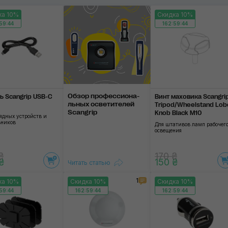
ка 10%
Скидка 10%
Переходники
59:44
162:59:44
Диффузоры
Применить
Обзор профессиона­
ь Scangrip USB-C
Винт маховика Scangri
ль­ных осветите­лей
Tripod/Wheelstand Lob
Scangrip
Knob Black M10
ядных устройств и
ьников
Для штативов ламп рабочег
освещения
₴
170 ₴
₴
150 ₴
Читать статью
1
ка 10%
Скидка 10%
Скидка 10%
59:44
162:59:44
162:59:44