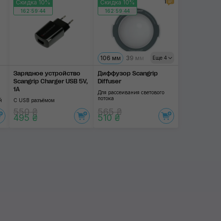
1
Скидка 10%
Скидка 10%
162:59:44
162:59:44
106 мм
39 мм
76 мм
129 мм
159 мм
Еще 4
Зарядное устройство
Диффузор Scangrip
Scangrip Charger USB 5V,
Diffuser
1A
Для рассеивания светового
потока
й
С USB разъёмом
550 ₴
565 ₴
495 ₴
510 ₴