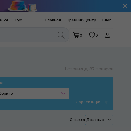
66 24
Рус
Главная
Тренинг-центр
Блог
0
0
1 страница, 87 товаров
нд
берите
Сбросить фильтр
Scangrip
Сначала
Дешевые
Применить