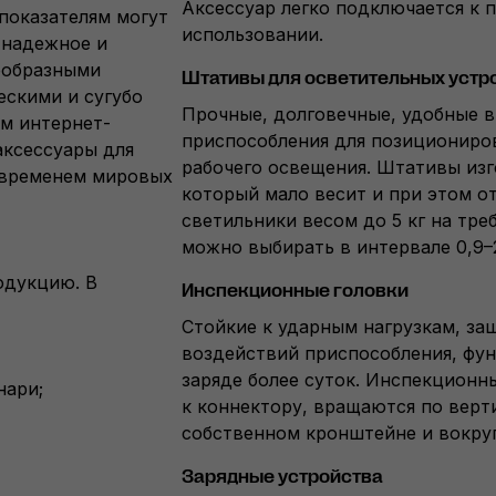
Аксессуар легко подключается к 
показателям могут
использовании.
 надежное и
ообразными
Штативы для осветительных устр
скими и сугубо
Прочные, долговечные, удобные 
м интернет-
приспособления для позициониро
аксессуары для
рабочего освещения. Штативы изг
 временем мировых
который мало весит и при этом о
светильники весом до 5 кг на тр
можно выбирать в интервале 0,9–
одукцию. В
Инспекционные головки
Стойкие к ударным нагрузкам, з
воздействий приспособления, фу
заряде более суток. Инспекционн
нари;
к коннектору, вращаются по верт
собственном кронштейне и вокруг
Зарядные устройства