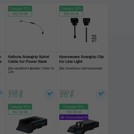
Скидка 10%
Скидка 10%
162:59:44
162:59:44
p
Кабель Scangrip Spiral
Крепление Scangrip Clip
e
Cable for Power Bank
for Line Light
Для налобного фонаря I-View for
Для линейных светильников
Life
о
305 ₴
350 ₴
270 ₴
315 ₴
Скидка 10%
Скидка 10%
162:59:44
162:59:44
Заканчивается