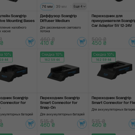
76 мм
39 мм
106 мм
129 мм
159 мм
179 мм
Еще 4
тейн Scangrip
Диффузор Scangrip
Переходник для
ive Mounting Bases
Diffuser Medium
прикуривателя Scangri
Car Adaptor 5V 12-24V
епления налобного
Для рассеивания светового
к каске
потока
₴
460 ₴
500 ₴
 ₴
410 ₴
450 ₴
ка 10%
Скидка 10%
Скидка 10%
59:44
162:59:44
162:59:44
одник Scangrip
Переходник Scangrip
Переходник Scangrip
 Connector for
Smart Connector for
Smart Connector for Fl
a
Snap-On
Для аккумуляторных батаре
кумуляторных батарей
Для аккумуляторных батарей
₴
515 ₴
515 ₴
 ₴
460 ₴
460 ₴