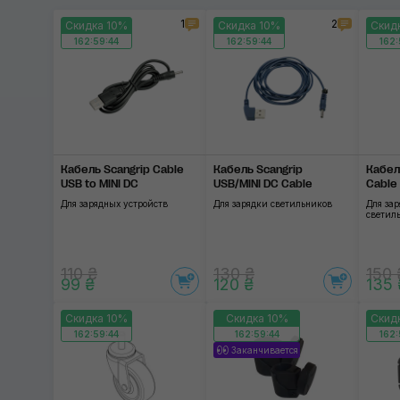
1
2
Скидка 10%
Скидка 10%
Скид
162:59:44
162:59:44
162:
Кабель Scangrip Cable
Кабель Scangrip
Кабел
USB to MINI DC
USB/MINI DC Cable
Cable
Для зарядных устройств
Для зарядки светильников
Для зар
светил
110 ₴
130 ₴
150 
99 ₴
120 ₴
135 
Скидка 10%
Скидка 10%
Скид
162:59:44
162:59:44
162:
Заканчивается