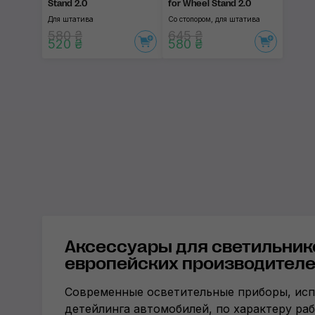
Stand 2.0
for Wheel Stand 2.0
Для штатива
Со стопором, для штатива
580 ₴
645 ₴
520 ₴
580 ₴
Аксессуары для светильник
европейских производител
Современные осветительные приборы, исп
детейлинга автомобилей, по характеру раб