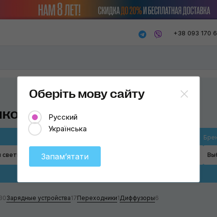
+38 093 170 
Оберіть мову сайту
иков
Русский
Українська
Товар
Бре
 светильников
Выберите
Вы
Запамʼятати
Штативы и кронштейны
Аккумуляторы и переходники
30
Зарядные устройства
17
Переходники
1
Диффузоры
6
Зарядные устройства