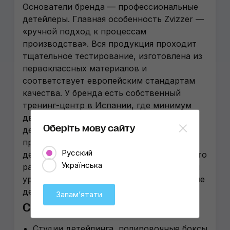
Основатели бренда — профессиональные
детейлеры. Главная особенность Zvizzer —
«ручной подход к процессам
производства». Вся продукция проходит
тщательное тестирование, изготовлена из
первоклассных материалов и
соответствует европейским стандартам
качества. У бренда есть собственный
тренинг-центр в Испании, где минимум
дважды в год проходят семинары для
Оберіть мову сайту
детейлеров со всей Европы. Zvizzer
пропагандирует идею «глобальной семьи
Русский
детейлеров», в которую попадают все, кто
Українська
разделяет принципы бренда: высочайший
уровень сервиса и качества за адекватные
деньги.
Запамʼятати
Сферы применения
Студии детейлинга, полировочные боксы