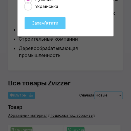
при мойках, детейлинг-боксы при
Українська
автосалонах, малярках, АТП, яхт-клубах
и аэроклубах
Запамʼятати
СТО полного цикла
Строительные компании
Деревообрабатывающая
промышленность
Все товары Zvizzer
Фильтры
Сначала
Новые
Товар
Абразивный материал
3
Подложки под абразивы
8
Ожидается
Скидка