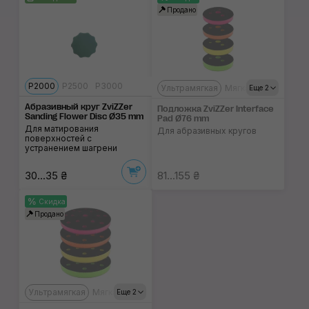
Продано
P2000
P2500
P3000
Ультрамягкая
Мягкая
Полутвёрд
Еще 2
Абразивный круг ZviZZer
Подложка ZviZZer Interface
Sanding Flower Disc Ø35 mm
Pad Ø76 mm
Для матирования
Для абразивных кругов
поверхностей с
устранением шагрени
30...35 ₴
81...155 ₴
Скидка
Продано
Ультрамягкая
Мягкая
Полутвёрдая
Твёрдая
Еще 2