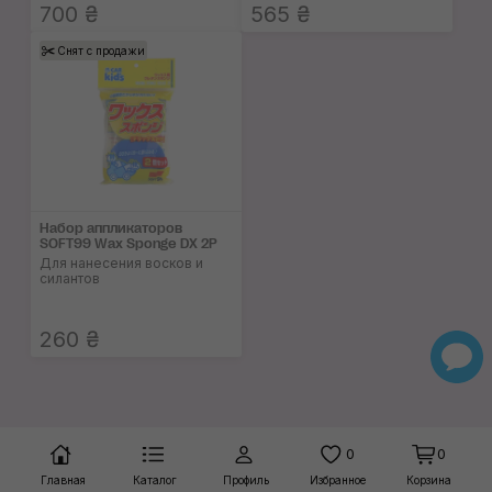
700 ₴
565 ₴
Снят с продажи
Набор аппликаторов
SOFT99 Wax Sponge DX 2P
Для нанесения восков и
силантов
260 ₴
0
0
Главная
Каталог
Профиль
Избранное
Корзина