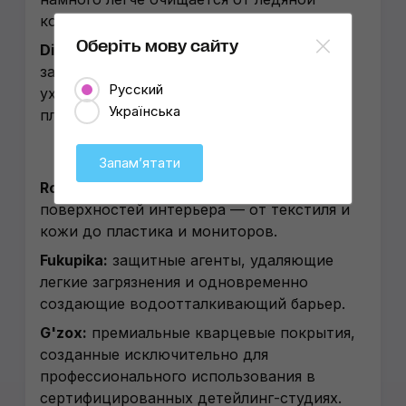
корки.
Оберіть мову сайту
DiGloss:
инструменты, очистители и
защитные покрытия для комплексного
Русский
ухода за шинами, дисками и внешним
Українська
пластиком.
Запамʼятати
Roompia:
средства для очистки и защиты
поверхностей интерьера — от текстиля и
кожи до пластика и мониторов.
Fukupika:
защитные агенты, удаляющие
легкие загрязнения и одновременно
создающие водоотталкивающий барьер.
G'zox:
премиальные кварцевые покрытия,
созданные исключительно для
профессионального использования в
сертифицированных детейлинг-студиях.