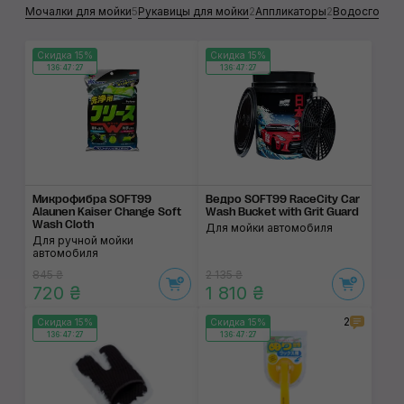
Мочалки для мойки
5
Рукавицы для мойки
2
Аппликаторы
2
Водосгоны
1
Скидка 15%
Скидка 15%
136:47:26
136:47:26
Микрофибра SOFT99
Ведро SOFT99 RaceCity Car
Alaunen Kaiser Change Soft
Wash Bucket with Grit Guard
Wash Cloth
Для мойки автомобиля
Для ручной мойки
автомобиля
845 ₴
2 135 ₴
720 ₴
1 810 ₴
2
Скидка 15%
Скидка 15%
136:47:26
136:47:26