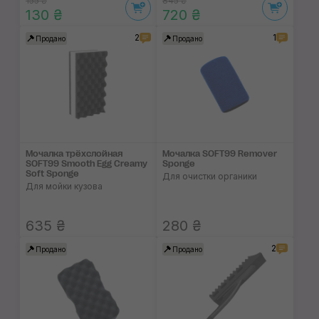
155 ₴
845 ₴
130 ₴
720 ₴
2
1
Продано
Продано
Мочалка трёхслойная
Мочалка SOFT99 Remover
SOFT99 Smooth Egg Creamy
Sponge
Soft Sponge
Для очистки органики
Для мойки кузова
635 ₴
280 ₴
2
Продано
Продано