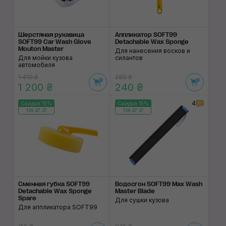
Шерстяная рукавица
Аппликатор SOFT99
SOFT99 Car Wash Glove
Detachable Wax Sponge
Mouton Master
Для нанесения восков и
Для мойки кузова
силантов
автомобиля
1 410 ₴
280 ₴
1 200 ₴
240 ₴
4
Скидка 15%
Скидка 15%
136:47:26
136:47:26
Сменная губка SOFT99
Водосгон SOFT99 Max Wash
Detachable Wax Sponge
Master Blade
Spare
Для сушки кузова
Для аппликатора SOFT99