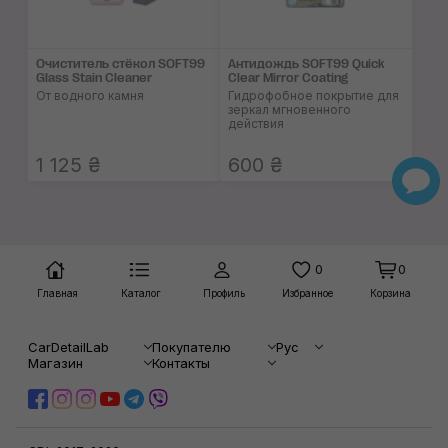
Очиститель стёкол SOFT99
Антидождь SOFT99 Quick
Glass Stain Cleaner
Clear Mirror Coating
От водного камня
Гидрофобное покрытие для
зеркал мгновенного
действия
1 125 ₴
600 ₴
0
0
Главная
Каталог
Профиль
Избранное
Корзина
CarDetailLab
Покупателю
Рус
Магазин
Контакты