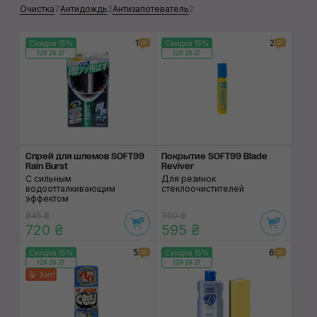
Очистка
7
Антидождь
2
Антизапотеватель
2
1
2
Скидка 15%
Скидка 15%
129:29:27
129:29:27
Спрей для шлемов SOFT99
Покрытие SOFT99 Blade
Rain Burst
Reviver
С сильным
Для резинок
водоотталкивающим
стеклоочистителей
эффектом
845 ₴
700 ₴
720 ₴
595 ₴
5
6
Скидка 15%
Скидка 15%
129:29:27
129:29:27
Хит!