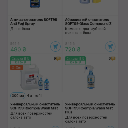
Антизапотеватель SOFT99
Абразивный очисти­тель
Anti Fog Spray
SOFT99 Glass Compound Z
Для стёкол
Комплект для глубокой
очистки стёкол
565 ₴
845 ₴
480 ₴
720 ₴
9
6
Скидка 15%
Скидка 15%
129:29:27
129:29:27
Хит!
300 мл
4 л
refill
Универсальный очиститель
Универсальный очис­титель
SOFT99 Roompia Wash Mist
SOFT99 Roompia Wash Mist
Plus
Для всех поверхностей
салона авто
Для всех поверхностей
салона авто