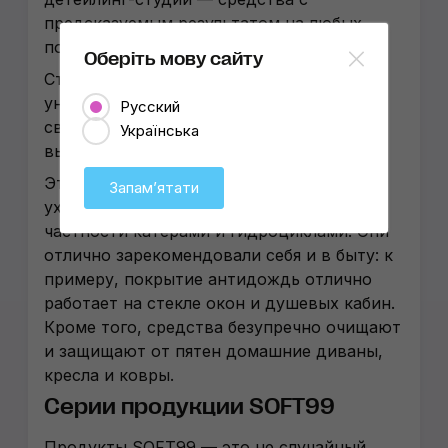
предсказуемым результатом на любых
поверхностях авто.
Оберіть мову сайту
Стоит отметить, что благодаря своей
универсальности и высоким защитным
Русский
свойствам, продукция SOFT99 давно
Українська
вышла за пределы автомобильной ниши.
Эти средства активно применяются по
Запамʼятати
уходу за водным транспортом, в
частности катерами и гидроциклами. Они
отлично зарекомендовали себя и в быту: к
примеру, покрытие антидождь отлично
работает на стекле окон и душевых кабин.
Кроме того, средства безупречно очищают
и защищают от пятен домашние диваны,
кресла и ковры.
Серии продукции SOFT99
Продукты SOFT99
—
это не случайный