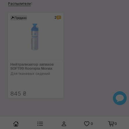
Распылители
1
2
Продано
Нейтрализатор запа­хов
SOFT99 Roompia Nionax
Для тканевых сидений
845 ₴
0
0