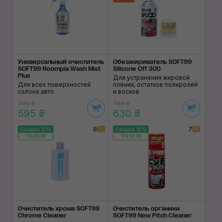
Универсальный очис­титель
Обезжириватель SOFT99
SOFT99 Roompia Wash Mist
Silicone Off 300
Plus
Для устранения жировой
Для всех поверхностей
плёнки, остатков полиролей
салона авто
и восков
700 ₴
740 ₴
595 ₴
630 ₴
8
7
Скидка 15%
Скидка 15%
176:03:07
176:03:07
Очиститель хрома SOFT99
Очиститель органики
Chrome Cleaner
SOFT99 New Pitch Cleaner