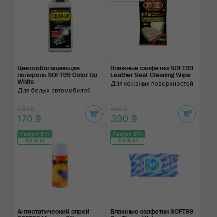
Цветообогащающая
Влажные салфетки SOFT99
полироль SOFT99 Color Up
Leather Seat Cleaning Wipe
White
Для кожаных поверхностей
Для белых автомобилей
430 ₴
460 ₴
170 ₴
390 ₴
Скидка 15%
Скидка 15%
176:03:07
176:03:07
Антистатический спрей
Влажные салфетки SOFT99