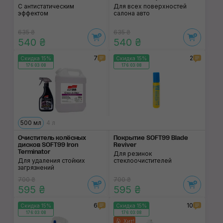
С антистатическим
Для всех поверхностей
эффектом
салона авто
635 ₴
635 ₴
540 ₴
540 ₴
7
2
Скидка 15%
Скидка 15%
176:03:07
176:03:07
500 мл
4 л
Очиститель колёсных
Покрытие SOFT99 Blade
дисков SOFT99 Iron
Reviver
Terminator
Для резинок
Для удаления стойких
стеклоочистителей
загрязнений
700 ₴
700 ₴
595 ₴
595 ₴
6
10
Скидка 15%
Скидка 15%
176:03:07
176:03:07
Хит!