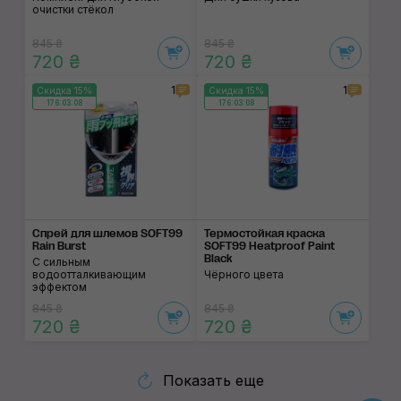
очистки стёкол
845 ₴
845 ₴
720 ₴
720 ₴
1
1
Скидка 15%
Скидка 15%
176:03:07
176:03:07
Спрей для шлемов SOFT99
Термостойкая краска
Rain Burst
SOFT99 Heatproof Paint
Black
С сильным
водоотталкивающим
Чёрного цвета
эффектом
845 ₴
845 ₴
720 ₴
720 ₴
Показать еще