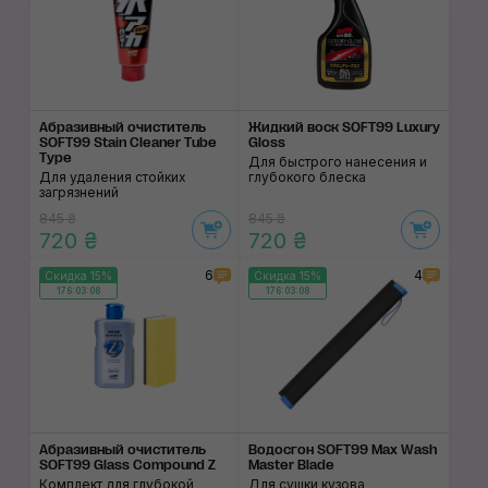
Абразивный очисти­тель
Жидкий воск SOFT99 Luxury
SOFT99 Stain Cleaner Tube
Gloss
Type
Для быстрого нанесения и
Для удаления стойких
глубокого блеска
загрязнений
845 ₴
845 ₴
720 ₴
720 ₴
6
4
Скидка 15%
Скидка 15%
176:03:07
176:03:07
Абразивный очисти­тель
Водосгон SOFT99 Max Wash
SOFT99 Glass Compound Z
Master Blade
Комплект для глубокой
Для сушки кузова