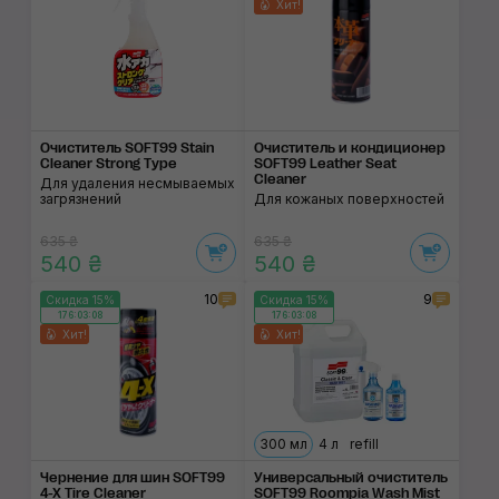
Хит!
Очиститель SOFT99 Stain
Очиститель и кондици­онер
Cleaner Strong Type
SOFT99 Leather Seat
Cleaner
Для удаления несмываемых
загрязнений
Для кожаных поверхностей
635 ₴
635 ₴
540 ₴
540 ₴
10
9
Скидка 15%
Скидка 15%
176:03:07
176:03:07
Хит!
Хит!
300 мл
4 л
refill
Чернение для шин SOFT99
Универсальный очиститель
4-X Tire Cleaner
SOFT99 Roompia Wash Mist