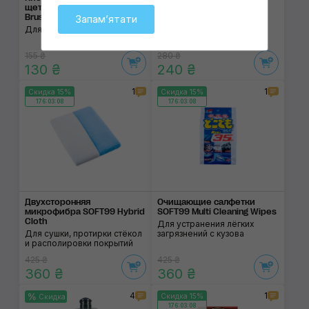
щетиной SOFT99 Interior
Detachable Wax Sponge
Brush
Запамʼятати
Для нанесения восков и
Для уборки интерьера
силантов
155 ₴
280 ₴
130 ₴
240 ₴
1
1
Скидка 15%
Скидка 15%
176:03:07
176:03:07
Двухсторонняя
Очищающие салфетки
микрофибра SOFT99 Hybrid
SOFT99 Multi Cleaning Wipes
Cloth
Для устранения лёгких
Для сушки, протирки стёкол
загрязнений с кузова
и располировки покрытий
425 ₴
425 ₴
360 ₴
360 ₴
4
1
Скидка 15%
Скидка
176:03:07