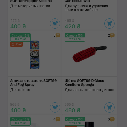
SOFT99 Mopper Silicone
Car Tissue Wet
Для матерчатых щёток
Для рук, лица и удаления
пыли в автомобиле
475 ₴
495 ₴
400 ₴
420 ₴
5
2
Скидка 15%
Скидка 15%
176:03:07
176:03:07
Хит!
Антизапотеватель SOFT99
Щётка SOFT99 DiGloss
Anti Fog Spray
Kamitore Sponge
Для стёкол
Для чистки колёсных дисков
565 ₴
565 ₴
480 ₴
480 ₴
4
6
Скидка 15%
Скидка 15%
176:03:07
176:03:07