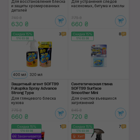
Для восстановления блеска
Для устранения следов
и защиты хромированных
насекомых, битума и смолы
деталей
740 ₴
775 ₴
630 ₴
660 ₴
3
8
Скидка 15%
Скидка 15%
176:03:07
176:03:07
400 мл
320 мл
Защитный агент SOFT99
Синтетическая глина
Fukupika Spray Advance
SOFT99 Surface
Strong Type
Smoother Mini
Для глянцевого блеска
Для очистки въевшихся
кузова
загрязнений
775 ₴
845 ₴
660 ₴
720 ₴
1
7
Скидка 15%
Скидка 15%
176:03:07
176:03:07
Заканчивается
Хит!