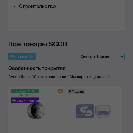
Строительство
Все товары SGCB
Фильтры
Сначала
Новые
Особенность покрытия
Супер блеск
3
Лёгкое нанесение
3
Маскировка царапин
3
1
Скидка 15%
Продано
144:36:51
Заканчивается