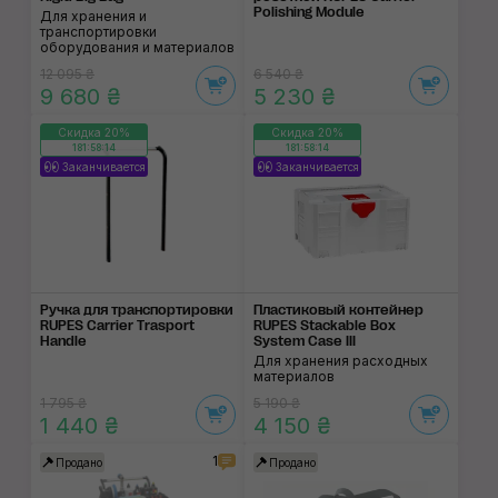
Polishing Module
Для хранения и
транспортировки
оборудования и материалов
12 095 ₴
6 540 ₴
9 680 ₴
5 230 ₴
Скидка 20%
Скидка 20%
181:58:14
181:58:14
Заканчивается
Заканчивается
Ручка для транспортировки
Пластиковый контейнер
RUPES Carrier Trasport
RUPES Stackable Box
Handle
System Case III
Для хранения расходных
материалов
1 795 ₴
5 190 ₴
1 440 ₴
4 150 ₴
1
Продано
Продано