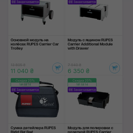
Заканчивается
Заканчивается
Основной модуль на
Модуль с ящиком RUPES
колёсах RUPES Carrier Car
Carrier Additional Module
Trolley
with Drawer
13 805 ₴
7 940 ₴
11 040 ₴
6 350 ₴
Скидка 20%
Скидка 20%
181:58:14
181:58:14
Заканчивается
Заканчивается
Сумка детейлера RUPES
Модуль для полировки с
Rigid Big Bag
розеткой RUPES Carrier