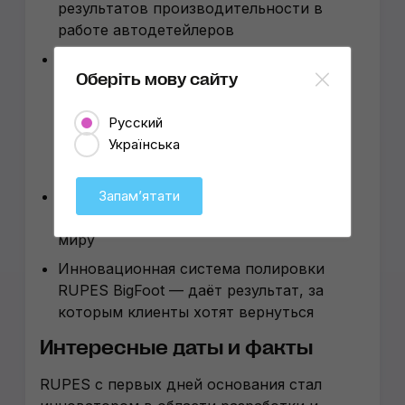
результатов производительности в
работе автодетейлеров
Широкая линейка шлифовального
Оберіть мову сайту
оборудования с электро- и
пневмоприводом (основные сферы
Русский
применения — кузовной ремонт
Українська
различного типа транспорта и
деревообрабатывающая отрасль)
Регулярное проведение конференций и
Запамʼятати
обучающих мастер-классов по всему
миру
Инновационная система полировки
RUPES BigFoot — даёт результат, за
которым клиенты хотят вернуться
Интересные даты и факты
RUPES с первых дней основания стал