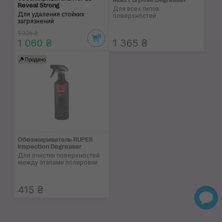
Multi Purpose Degreaser
Reveal Strong
Для всех типов
Для удаления стойких
поверхностей
загрязнений
1 325 ₴
1 060 ₴
1 365 ₴
Продано
Обезжириватель RUPES
Inspection Degreaser
Для очистки поверхностей
между этапами полировки
415 ₴