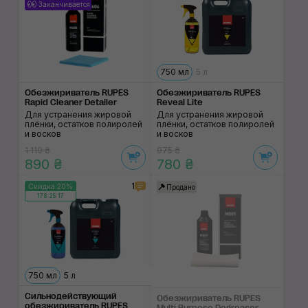
Заканчивается
750 мл
5 л
Обезжириватель RUPES
Обезжириватель RUPES
Rapid Cleaner Detailer
Reveal Lite
Для устранения жировой
Для устранения жировой
плёнки, остатков полиролей
плёнки, остатков полиролей
и восков
и восков
1 110 ₴
975 ₴
890 ₴
780 ₴
1
Скидка 20%
Продано
178:25:17
750 мл
5 л
Сильнодействующий
Обезжириватель RUPES
обезжириватель RUPES