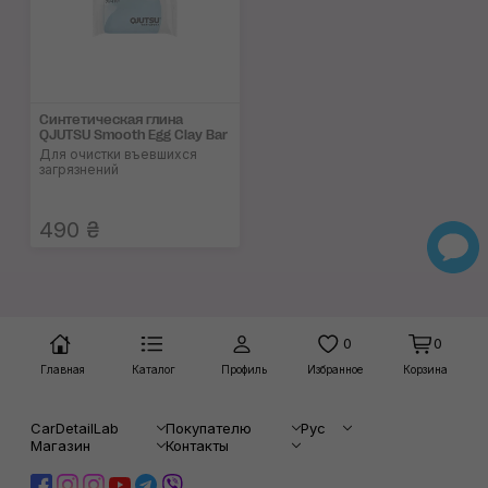
Синтетическая глина
QJUTSU Smooth Egg Clay Bar
Для очистки въевшихся
загрязнений
490 ₴
0
0
Главная
Каталог
Профиль
Избранное
Корзина
CarDetailLab
Покупателю
Рус
Магазин
Контакты