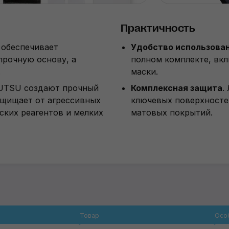
Практичность
 обеспечивает
Удобство использова
прочную основу, а
полном комплекте, вкл
.
маски.
JUTSU создают прочный
Комплексная защита
.
ащищает от агрессивных
ключевых поверхностей
ких реагентов и мелких
матовых покрытий.
Товар
Осо