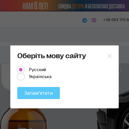
+38 093 170 
Оберіть мову сайту
Русский
Українська
Запамʼятати