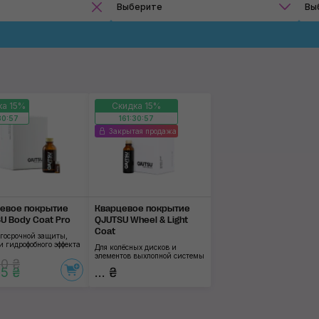
Выберите
Вы
Кварцевые покрытия
Применить
ка 15%
Скидка 15%
30:56
161:30:56
Закрытая продажа
евое покрытие
Кварцевое покрытие
U Body Coat Pro
QJUTSU Wheel & Light
Coat
лгосрочной защиты,
и гидрофобного эффекта
Для колёсных дисков и
элементов выхлопной системы
0 ₴
5 ₴
... ₴