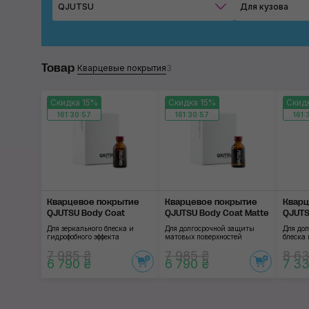
QJUTSU
Для кузова
Товар
Кварцевые покрытия
3
Скидка 15%
Скидка 15%
Скид
161:30:56
161:30:56
161:
Кварцевое покрытие
Кварцевое покрытие
Кварц
QJUTSU Body Coat
QJUTSU Body Coat Matte
QJUTS
Для зеркального блеска и
Для долгосрочной защиты
Для до
гидрофобного эффекта
матовых поверхностей
блеска 
7 985 ₴
7 985 ₴
8 63
6 790 ₴
6 790 ₴
7 33