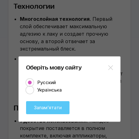
Технологии
Многослойная технология
. Первый
слой обеспечивает максимальную
адгезию к лаку и создает прочную
основу, а второй отвечает за
экстремальный блеск.
Непревзойденная защита
. Продукты
QJUTSU создают прочный физический
Оберіть мову сайту
слой, который эффективно защищает от
агрессивных воздействий окружающей
Русский
среды, химических реагентов и мелких
Українська
повреждений.
Практичность
Запамʼятати
Удобство использования
.
Каждое
покрытие поставляется в полном
комплекте, включая аппликаторы,