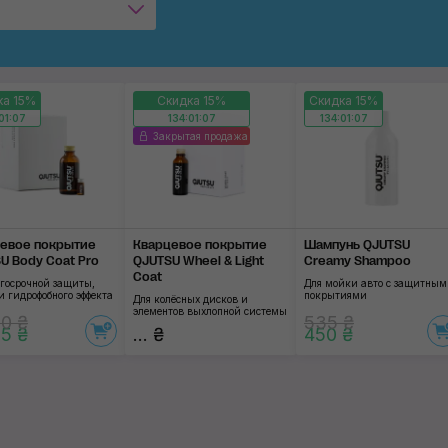
ка 15%
Скидка 15%
Скидка 15%
01:06
134:01:06
134:01:06
Закрытая продажа
евое покрытие
Кварцевое покрытие
Шампунь QJUTSU
U Body Coat Pro
QJUTSU Wheel & Light
Creamy Shampoo
Coat
лгосрочной защиты,
Для мойки авто с защитны
и гидрофобного эффекта
покрытиями
Для колёсных дисков и
элементов выхлопной системы
0 ₴
535 ₴
5 ₴
... ₴
450 ₴