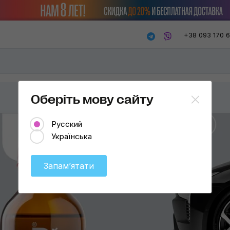
+38 093 170 
Оберіть мову сайту
Русский
Українська
Запамʼятати