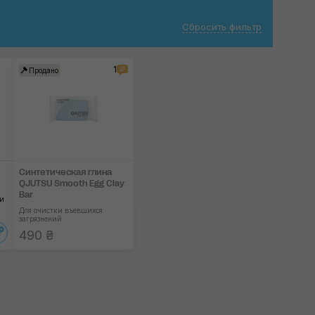
Сбросить фильтр
1
Продано
Синтетическая глина
QJUTSU Smooth Egg Clay
Bar
ми
Для очистки въевшихся
загрязнений
490 ₴