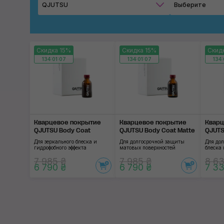
QJUTSU
Выберите
Скидка 15%
Скидка 15%
Скид
134:01:06
134:01:06
134:
Кварцевое покрытие
Кварцевое покрытие
Кварц
QJUTSU Body Coat
QJUTSU Body Coat Matte
QJUTS
Для зеркального блеска и
Для долгосрочной защиты
Для до
гидрофобного эффекта
матовых поверхностей
блеска 
7 985 ₴
7 985 ₴
8 63
6 790 ₴
6 790 ₴
7 33