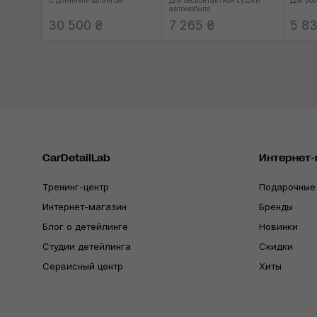
С длинным шлангом
Для бесконтактной сушки
Для уб
автомобиля
30 500 ₴
7 265 ₴
5 83
CarDetailLab
Интернет-
Тренинг-центр
Подарочные
Интернет-магазин
Бренды
Блог о детейлинге
Новинки
Студии детейлинга
Скидки
Сервисный центр
Хиты