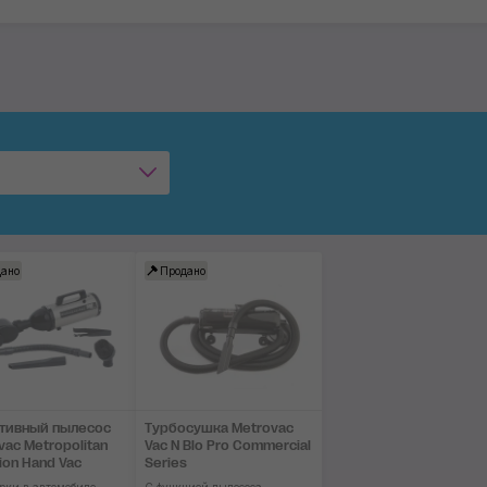
ано
Продано
тивный пылесос
Турбосушка Metrovac
vac Metropolitan
Vac N Blo Pro Commercial
ion Hand Vac
Series