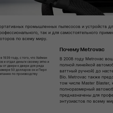
ортативных промышленных пылесосов и устройств дл
рофессионального, так и для самостоятельного примен
юторов по всему миру.
Почему Metrovac
 1939 году, с того, что Хайман
В 2008 году Metrovac в
в и отдал деньги своему зятю и
полной линейкой автомоби
 от двери к двери для ряда
размере 50 долларов он и Перл
ваттный ручной) до наст
омпанию по производству
Blo. Metrovac также пре
том числе Master Blaster
полноразмерный автомоби
предназначены для проф
энтузиастов по всему ми