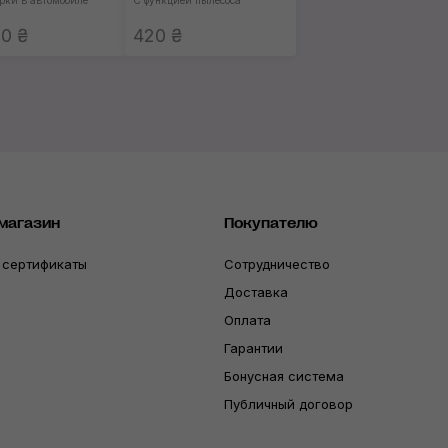
орки в автомобиле
С функцией пылесоса
0 ₴
420 ₴
магазин
Покупателю
 сертификаты
Сотрудничество
Доставка
Оплата
Гарантии
Бонусная система
Публичный договор