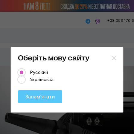
+38 093 170 
Оберіть мову сайту
Русский
Українська
Запамʼятати