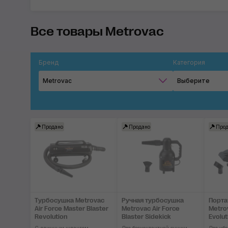
Все товары Metrovac
Бренд
Категория
Metrovac
Выберите
Продано
Продано
Прод
Турбосушка Metrovac
Ручная турбосушка
Порта
Air Force Master Blaster
Metrovac Air Force
Metro
Revolution
Blaster Sidekick
Evolut