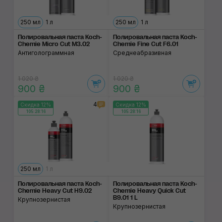
250 мл
1 л
250 мл
1 л
Полировальная паста Koch-
Полировальная паста Koch-
Chemie Micro Cut M3.02
Chemie Fine Cut F6.01
Антиголограммная
Среднеабразивная
1 020 ₴
1 020 ₴
900 ₴
900 ₴
4
Скидка 12%
Скидка 12%
105:28:16
105:28:16
250 мл
1 л
Полировальная паста Koch-
Полировальная паста Koch-
Chemie Heavy Cut H9.02
Chemie Heavy Quick Cut
B9.01 1 L
Крупнозернистая
Крупнозернистая