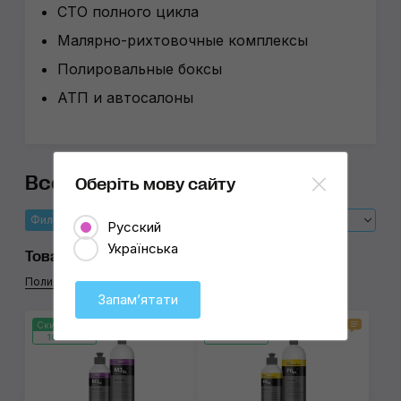
СТО полного цикла
Малярно-рихтовочные комплексы
Полировальные боксы
АТП и автосалоны
Все товары Koch-Chemie
Оберіть мову сайту
Фильтры
Сначала
Новые
Русский
Українська
Товар
Полировальные пасты
12
Запамʼятати
2
3
Скидка 12%
Скидка 12%
105:28:16
105:28:16