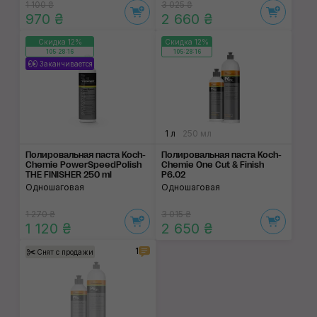
1 100 ₴
3 025 ₴
970 ₴
2 660 ₴
Скидка 12%
Скидка 12%
105:28:16
105:28:16
Заканчивается
1 л
250 мл
Полировальная паста Koch-
Полировальная паста Koch-
Chemie PowerSpeedPolish
Chemie One Cut & Finish
THE FINISHER 250 ml
P6.02
Одношаговая
Одношаговая
1 270 ₴
3 015 ₴
1 120 ₴
2 650 ₴
1
Снят с продажи