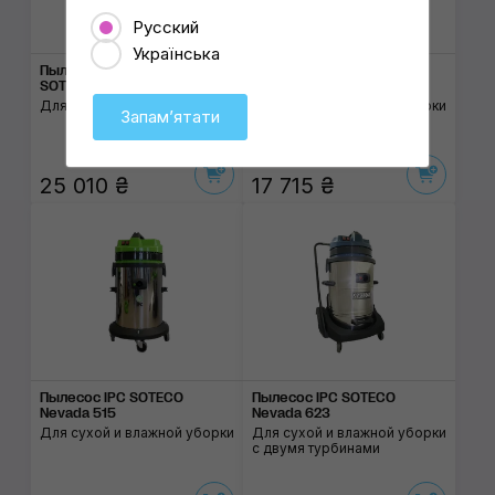
Русский
Українська
Пылесос-экстрактор IPC
Пылесос IPC SOTECO
SOTECO Lava
Nevada 215
Для химчистки
Для сухой и влажной уборки
Запамʼятати
25 010 ₴
17 715 ₴
Пылесос IPC SOTECO
Пылесос IPC SOTECO
Nevada 515
Nevada 623
Для сухой и влажной уборки
Для сухой и влажной уборки
с двумя турбинами