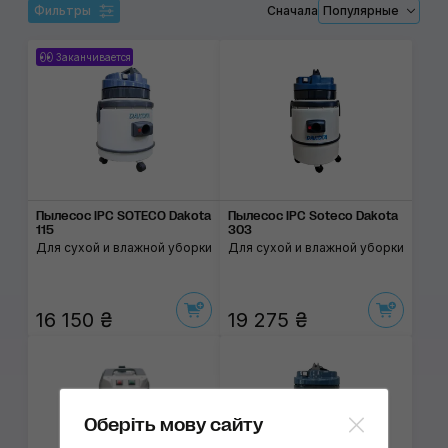
Фильтры
Сначала
Популярные
Заканчивается
Пылесос IPC SOTECO Dakota
Пылесос IPC Soteco Dakota
115
303
Для сухой и влажной уборки
Для сухой и влажной уборки
16 150 ₴
19 275 ₴
Оберіть мову сайту