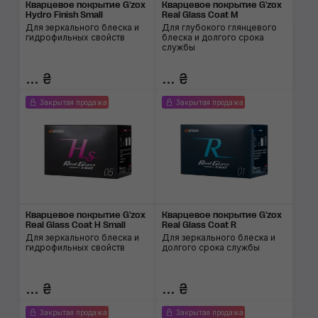
Кварцевое покрытие G'zox
Кварцевое покрытие G'zox
Hydro Finish Small
Real Glass Coat M
Для зеркального блеска и
Для глубокого глянцевого
гидрофильных свойств
блеска и долгого срока
службы
... ₴
... ₴
Закрытая продажа
Закрытая продажа
Кварцевое покрытие G'zox
Кварцевое покрытие G'zox
Real Glass Coat H Small
Real Glass Coat R
Для зеркального блеска и
Для зеркального блеска и
гидрофильных свойств
долгого срока службы
... ₴
... ₴
Закрытая продажа
Закрытая продажа