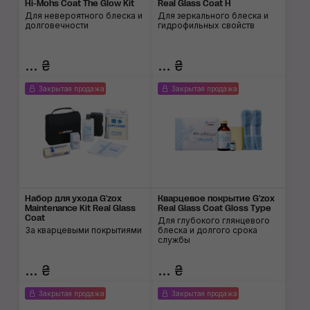
Hi-Mohs Coat The Glow Kit
Real Glass Coat H
Для невероятного блеска и
Для зеркального блеска и
долговечности
гидрофильных свойств
... ₴
... ₴
Закрытая продажа
Закрытая продажа
Набор для ухода G'zox
Кварцевое покрытие G'zox
Maintenance Kit Real Glass
Real Glass Coat Gloss Type
Coat
Для глубокого глянцевого
За кварцевыми покрытиями
блеска и долгого срока
службы
... ₴
... ₴
Закрытая продажа
Закрытая продажа