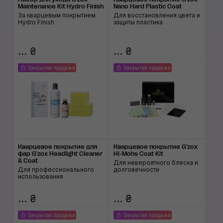
Maintenance Kit Hydro Finish
Nano Hard Plastic Coat
За кварцевым покрытием
Для восстановления цвета и
Hydro Finish
защиты пластика
... ₴
... ₴
Закрытая продажа
Закрытая продажа
Кварцевое покрытие для
Кварцевое покрытие G'zox
фар G'zox Headlight Cleaner
Hi-Mohs Coat Kit
& Coat
Для невероятного блеска и
Для профессионального
долговечности
использования
... ₴
... ₴
Закрытая продажа
Закрытая продажа