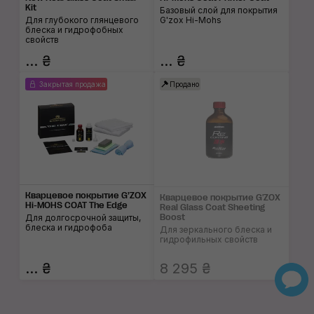
Kit
Базовый слой для покрытия
Для глубокого глянцевого
G'zox Hi-Mohs
блеска и гидрофобных
свойств
... ₴
... ₴
Закрытая продажа
Продано
Кварцевое покрытие G’ZOX
Кварцевое покрытие G'ZOX
Hi-MOHS COAT The Edge
Real Glass Coat Sheeting
Для долгосрочной защиты,
Boost
блеска и гидрофоба
Для зеркального блеска и
гидрофильных свойств
... ₴
8 295 ₴