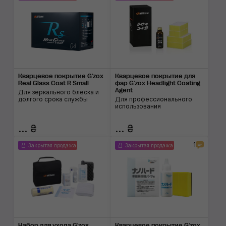
Кварцевое покрытие G'zox
Кварцевое покрытие для
Real Glass Coat R Small
фар G'zox Headlight Coating
Agent
Для зеркального блеска и
долгого срока службы
Для профессионального
использования
... ₴
... ₴
1
Закрытая продажа
Закрытая продажа
Набор для ухода G'zox
Кварцевое покрытие G'zox