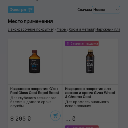
Фильтры
Сначала
Новые
Место применения
Лакокрасочное покрытие
17
Фары
2
Хром и металл
1
Наружный пластик
Закрытая продажа
Кварцевое покрытие G'zox
Кварцевое покрытие для
Real Glass Coat Repel Boost
дисков и хрома G'zox Wheel
& Chrome Coat
Для глубокого глянцевого
блеска и долгого срока
Для профессионального
службы
использования
8 295 ₴
... ₴