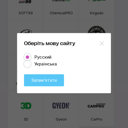
SOFT99
ChemicalPRO
Kogado
Оберіть мову сайту
Turtle Wax
Koch-Chemie
Chemical Guys
Русский
Українська
Запамʼятати
My Shaldan
K2
Mariner
3D
Gyeon
CarPro