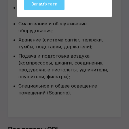
Запамʼятати
Защита операторов (перчатки, очки,
спецодежда и обувь);
Смазывание и обслуживание
оборудования;
Хранение (система carrier, тележки,
тумбы, подставки, держатели);
Подача и подготовка воздуха
(компрессоры, шланги, соединения,
продувочные пистолеты, удлинители,
осушители, фильтры);
Специальное и общее освещение
помещений (Scangrip).