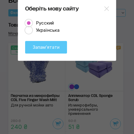
Все товары CDL
Оберіть мову сайту
Фильтры
Сначала
Новые
Русский
Товар
Українська
Мочалки для мойки
2
Рукавицы для мойки
2
Аппликаторы
7
Запамʼятати
3
4
Скидка 15%
Скидка 15%
192:04:01
192:04:01
Перчатка из микро­фибры
Аппликатор CDL Sponge
CDL Five Finger Wash Mitt
Scrub
Для ручной мойки авто
Из микрофибры,
универсального
применения
280 ₴
60 ₴
240 ₴
51 ₴