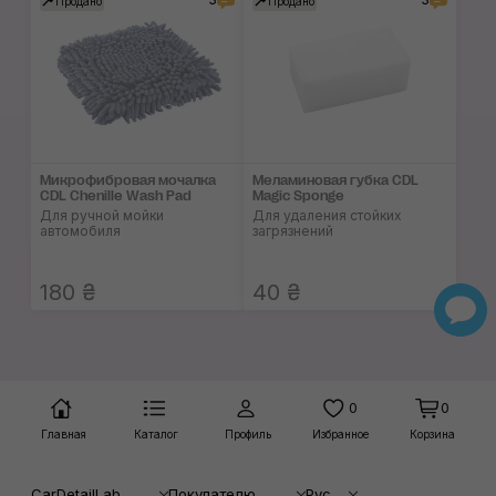
Продано
Продано
Микрофибровая мочалка
Меламиновая губка CDL
CDL Chenille Wash Pad
Magic Sponge
Для ручной мойки
Для удаления стойких
автомобиля
загрязнений
180 ₴
40 ₴
0
0
Главная
Каталог
Профиль
Избранное
Корзина
CarDetailLab
Покупателю
Рус