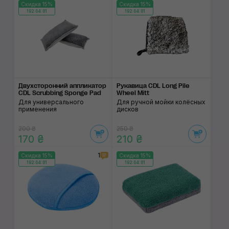
Скидка 15%
Скидка 15%
192:04:01
192:04:01
Двухсторонний аппликатор
Рукавица CDL Long Pile
CDL Scrubbing Sponge Pad
Wheel Mitt
Для универсального
Для ручной мойки колёсных
применения
дисков
200 ₴
250 ₴
170 ₴
210 ₴
1
Скидка 15%
Скидка 15%
192:04:01
192:04:01