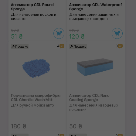
Аппликатор CDL Round
Аппликатор CDL Waterproof
Sponge
Sponge
Для нанесения восков и
Для нанесения защитных и
силантов
очищающих средств
60 ₴
140 ₴
51 ₴
120 ₴
4
3
Продано
Продано
Перчатка из микро­фибры
Аппликатор CDL Nano
CDL Chenille Wash Mitt
Coating Sponge
Для ручной мойки авто
Для нанесения кварцевых
покрытий
180 ₴
50 ₴
3
3