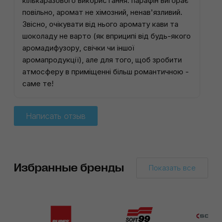
кількаразового використання: парафін вигорає
повільно, аромат не хімозний, ненав'язливий.
Звісно, очікувати від нього аромату кави та
шоколаду не варто (як вприципі від будь-якого
аромадифузору, свічки чи іншої
аромапродукції), але для того, щоб зробити
атмосферу в приміщенні більш романтичною -
саме те!
Написать отзыв
Избранные бренды
Показать все