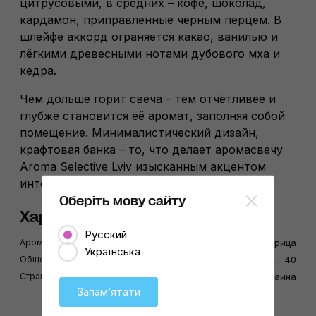
цитрусовыми, в средних – кофе, шоколад,
кардамон, приправленные чёрным перцем. В
шлейфе аккорд ограняется какао, ванилью и
лёгкими древесными нотами дубового мха и
кедра.
Чем дольше горит свеча – тем отчётливее и
глубже становится её аромат, заполняя собой
помещение. Минималистический дизайн,
крафтовая банка – то, что делает аромасвечу
Aroma Selective Lviv изысканным акцентом
интерьера каждого помещения.
Оберіть мову сайту
Характеристики
Русский
Аромат
Ваниль, Специй, Кедр, Корица
Українська
Общее время горения, ч
40
Страна-производитель
Украина
Запамʼятати