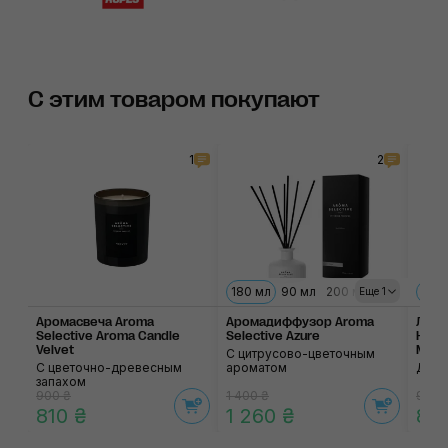
С этим товаром покупают
1
2
180 мл
90 мл
200 мл
300
Еще 1
Аромасвеча Aroma
Аромадиффузор Aroma
Лось
Selective Aroma Candle
Selective Azure
Hand
Velvet
Musk
С цитрусово-цветочным
С цветочно-древесным
ароматом
Для р
запахом
900 ₴
1 400 ₴
900 
810 ₴
1 260 ₴
810