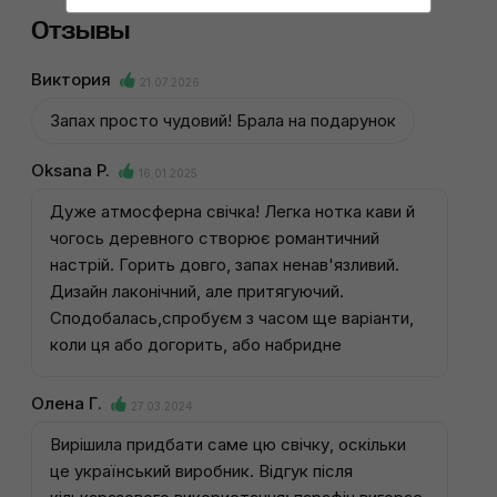
Отзывы
Виктория
21.07.2026
Запах просто чудовий! Брала на подарунок
Oksana P.
16.01.2025
Дуже атмосферна свічка! Легка нотка кави й
чогось деревного створює романтичний
настрій. Горить довго, запах ненав'язливий.
Дизайн лаконічний, але притягуючий.
Сподобалась,спробуєм з часом ще варіанти,
коли ця або догорить, або набридне
Олена Г.
27.03.2024
Вирішила придбати саме цю свічку, оскільки
це український виробник. Відгук після