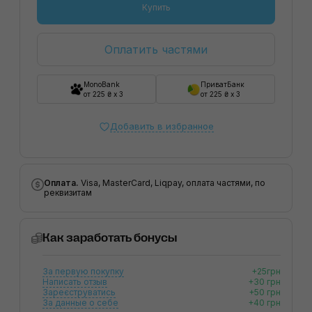
Купить
Оплатить частями
MonoBank
ПриватБанк
от 225 ₴ x 3
от 225 ₴ x 3
Добавить в избранное
Оплата.
Visa, MasterCard, Liqpay, оплата частями, по
реквизитам
Как заработать бонусы
За первую покупку
+25грн
Написать отзыв
+30 грн
Зареєструватись
+50 грн
За данные о себе
+40 грн