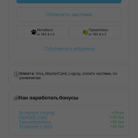
Оплатить частями
MonoBank
ПриватБанк
от 180 ₴ x 3
от 180 ₴ x 3
Добавить в избранное
Оплата.
Visa, MasterCard, Liqpay, оплата частями, по
реквизитам
Как заработать бонусы
За первую покупку
+25грн
Написать отзыв
+30 грн
Зареєструватись
+50 грн
За данные о себе
+40 грн