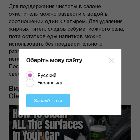
Для поддержания чистоты в салоне
очиститель можно развести с водой в
соотношении один к четырём. Для удаления
жирных пятен, следов себума, кожного сала,
пота остатков еды напитков можно
использовать без предварительного
разведения, распыляя очиститель
непосредственно на загрязнённые участки.
Оберіть мову сайту
После очистки оставляет ненавязчивый,
свежий аромат.
Русский
Українська
Видеообзор: очиститель 3D LVP
Cleaner
Запамʼятати