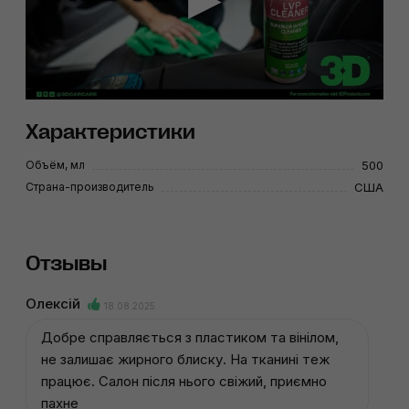
Характеристики
Объём, мл
500
Страна-производитель
США
Отзывы
Олексій
18.08.2025
Добре справляється з пластиком та вінілом,
не залишає жирного блиску. На тканині теж
працює. Салон після нього свіжий, приємно
пахне