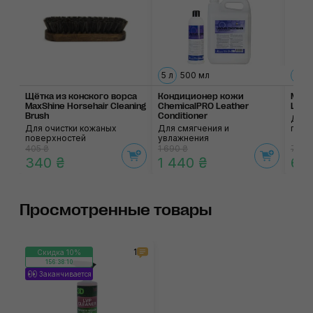
5 л
500 мл
Щётка из конского ворса
Кондиционер кожи
Микр
MaxShine Horsehair Cleaning
ChemicalPRO Leather
Light
Brush
Conditioner
Для 
Для очистки кожаных
Для смягчения и
прим
поверхностей
увлажнения
405 ₴
1 690 ₴
75 ₴
340 ₴
1 440 ₴
64
Просмотренные товары
1
Скидка 10%
156:38:10
Заканчивается