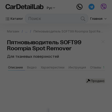
Рус
Каталог
Главная
Магазин
...
Пятновыводитель SOFT99 Roompia Spot Remover
Пятновыводитель SOFT99
Roompia Spot Remover
Для тканевых поверхностей
Описание
Видео
Характеристики
Инструкция
Отзывы
1
S
Продано