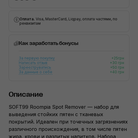
Оплата.
Visa, MasterCard, Liqpay, оплата частями, по
реквизитам
Как заработать бонусы
За первую покупку
+25грн
Написать отзыв
+30 грн
Зареєструватись
+50 грн
За данные о себе
+40 грн
Описание
SOFT99 Roompia Spot Remover — набор для
выведения стойких пятен с тканевых
покрытий. Идеален при точечных загрязнениях
различного происхождения, в том числе пятен
жира, крови и разлитых напитков. Набора