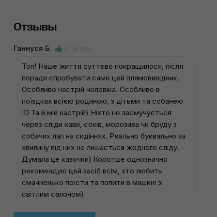
Отзывы
Ганнуся Б.
22.06.2023
Топ! Наше життя суттєво покращилося, після
поради спробувати саме цей плямовивідник.
Особливо настрій чоловіка. Особливо в
поїздках всією родиною, з дітьми та собанею
:D Та й мій настрій) Ніхто не засмучується
через сліди кави, соків, морозива чи бруду з
собачих лап на сидіннях. Реально буквально за
хвилину від них не лишається жодного сліду.
Думала це казочки) Коротше однозначно
рекомендую цей засіб всім, хто любить
смачненько поїсти та попити в машині зі
світлим салоном)