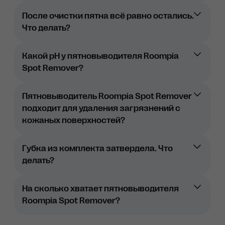
После очистки пятна всё равно остались.
Смочите губку в чистой воде и слегка
Что делать?
отожмите
Встряхните флакон и нанесите 5 капель
Какой pH у пятновыводителя Roompia
средства на одну из граней губки
Spot Remover?
Пропитайте губкой загрязненную
поверхность, двигаясь от краев к центру
Пятновыводитель Roompia Spot Remover
пятна
подходит для удаления загрязнений с
кожаных поверхностей?
Повторите предыдущий шаг, используя
чистые грани губки
Губка из комплекта затвердела. Что
Хорошо отожмите губку и впитайте
делать?
остатки жидкости ее широкой стороной
На сколько хватает пятновыводителя
Roompia Spot Remover?