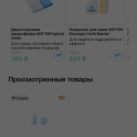
300
Двухсторонняя
Покрытие для ткани SOFT99
Унив
микрофибра SOFT99 Hybrid
Roompia Cloth Barrier
SOFT
Cloth
Для защиты и гидрофобного
Для 
Для сушки, протирки стёкол
эффекта
сало
и располировки покрытий
425 ₴
985 ₴
635 
360 ₴
840 ₴
54
Просмотренные товары
1
Продано