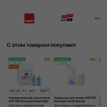
С этим товаром покупают
9
3
Скидка 15%
Скидка 15%
Скид
158:12:09
158:12:09
158
Хит!
300 мл
4 л
refill
Еще 1
Универсальный очиститель
Покрытие для ткани SOFT99
Унив
SOFT99 Roompia Wash Mist
Roompia Cloth Barrier
SOFT
Plus
Для всех поверхностей
Для защиты и гидрофобного