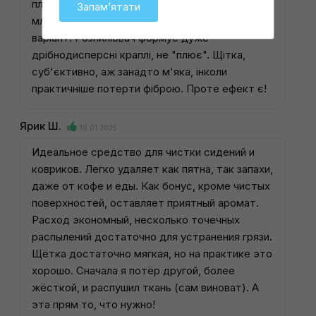
плямами не справиться повністю, але як
Запамʼятати
мльтернативна повноцінній хімчистці - чудовий
варіант. Розпилювач формує дуже
дрібнодисперсні краплі, не "плює". Щітка,
суб'єктивно, аж занадто м'яка, інколи
практичніше потерти фіброю. Проте ефект є!
Ярик Ш.
19.01.2025
Идеальное средство для чистки сидений и
ковриков. Легко удаляет как пятна, так запахи,
даже от кофе и еды. Как бонус, кроме чистых
поверхностей, оставляет приятный аромат.
Расход экономный, несколько точечных
распылений достаточно для устранения грязи.
Щётка достаточно мягкая, но на практике это
хорошо. Сначала я потёр другой, более
жёсткой, и распушил ткань (сам виноват). А
эта прям то, что нужно!