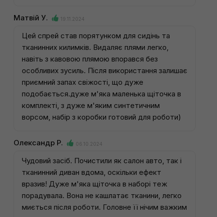
Матвій У.
19.11.2024
Цей спрей став порятунком для сидінь та
тканинних килимків. Видаляє плями легко,
навіть з кавовою плямою впорався без
особливих зусиль. Після використання залишає
приємний запах свіжості, що дуже
подобається.дуже м'яка маленька щіточка в
комплекті, з дуже м'яким синтетичним
ворсом, набір з коробки готовий для роботи)
Олександр Р.
06.10.2024
Чудовий засіб. Почистили як салон авто, так і
тканинний диван вдома, оскільки ефект
вразив! Дуже м'яка щіточка в наборі теж
порадувала. Вона не кашлатає тканини, легко
миється після роботи. Головне її нічим важким