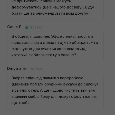
не притискати, волокна можуть
деформуватись (це з нашого досвіду). Буду
брати ще та рекомендувати всім друзям!
Саша Л.
21.03.2024
В общем, я доволен. Эффективно, просто в
использовании и делает то, что обещает. Что
ещё нужно для счастья автовладельца,
который любит чистоту в салоне?
Dmytro
16.08.2023
Забрав сліди від пальців з переробкою
(механіки полізли брудними руками до салону)
з світлої стелі. А ще чудово чистить звичайні
тканинні меблі. Тому для дому і офісу теж те,
що треба