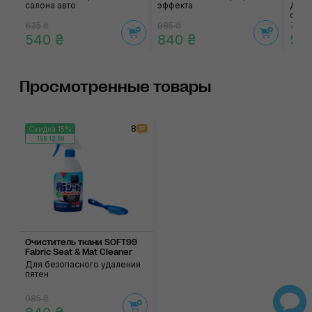
салона авто
эффекта
Для 
сало
635 ₴
985 ₴
700 
540 ₴
840 ₴
59
Просмотренные товары
8
Скидка 15%
158:12:09
Очиститель ткани SOFT99
Fabric Seat & Mat Cleaner
Для безопасного удаления
пятен
985 ₴