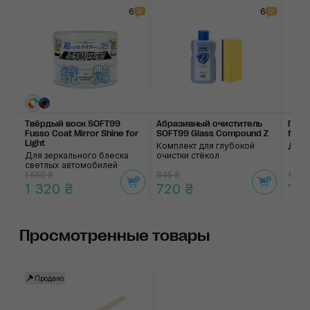
6
6
Твёрдый воск SOFT99
Абразивный очисти­тель
Подо
Fusso Coat Mirror Shine for
SOFT99 Glass Compound Z
for 
Light
Комплект для глубокой
Для 
Для зеркального блеска
очистки стёкол
светлых автомобилей
1 550 ₴
845 ₴
1 260
1 320 ₴
720 ₴
1 0
Просмотренные товары
Продано