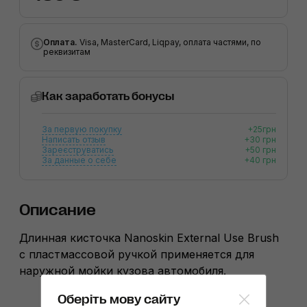
Оплата.
Visa, MasterCard, Liqpay, оплата частями, по
реквизитам
Как заработать бонусы
За первую покупку
+25грн
Написать отзыв
+30 грн
Зареєструватись
+50 грн
За данные о себе
+40 грн
Описание
Длинная кисточка Nanoskin External Use Brush
с пластмассовой ручкой применяется для
наружной мойки кузова автомобиля.
Оберіть мову сайту