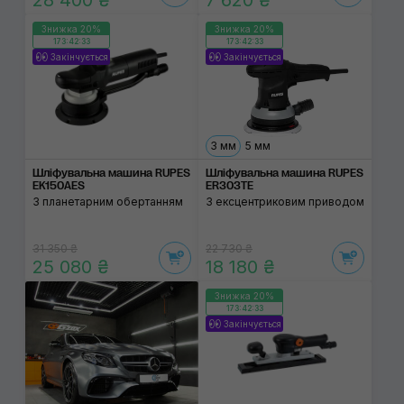
28 400 ₴
7 620 ₴
Знижка 20%
Знижка 20%
173:42:32
173:42:32
Закінчується
Закінчується
3 мм
5 мм
Шліфувальна машина RUPES
Шліфувальна машина RUPES
EK150AES
ER303TE
З планетарним обертанням
З ексцентриковим приводом
31 350 ₴
22 730 ₴
25 080 ₴
18 180 ₴
Знижка 20%
173:42:32
Закінчується