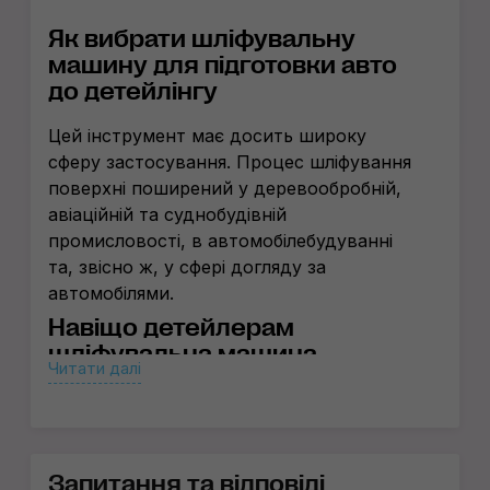
Як вибрати шліфувальну
машину для підготовки авто
до детейлінгу
Цей інструмент має досить широку
сферу застосування. Процес шліфування
поверхні поширений у деревообробній,
авіаційній та суднобудівній
промисловості, в автомобілебудуванні
та, звісно ж, у сфері догляду за
автомобілями.
Навіщо детейлерам
шліфувальна машина
Читати далі
В автодетейлінгу шліфувальні машини
застосовуються для усунення глибоких
дефектів з ЛФП, коли полірувальна
безсила. Наприклад, якщо органіка
Запитання та відповіді