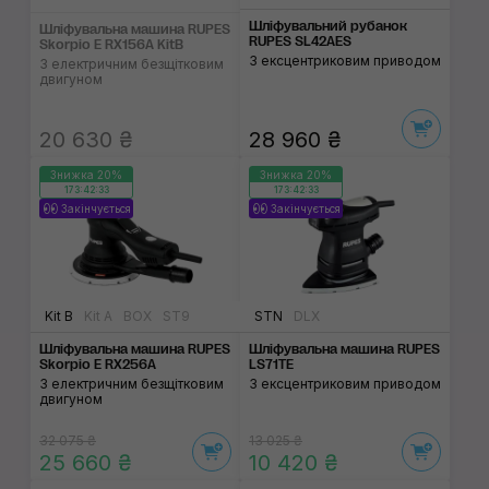
Шліфувальний рубанок
Шліфувальна машина RUPES
RUPES SL42AES
Skorpio E RX156A KitB
З ексцентриковим приводом
З електричним безщітковим
двигуном
20 630 ₴
28 960 ₴
Знижка 20%
Знижка 20%
173:42:32
173:42:32
Закінчується
Закінчується
Kit B
Kit A
BOX
ST9
STN
DLX
Шліфувальна машина RUPES
Шліфувальна машина RUPES
Skorpio E RX256A
LS71TE
З електричним безщітковим
З ексцентриковим приводом
двигуном
32 075 ₴
13 025 ₴
25 660 ₴
10 420 ₴