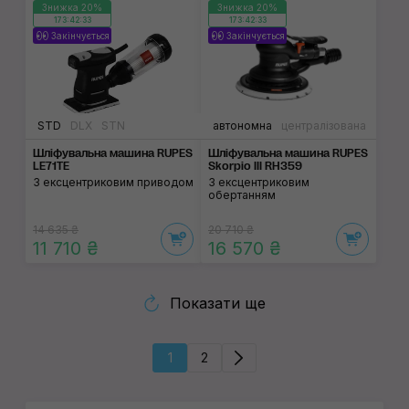
Знижка 20%
Знижка 20%
173:42:32
173:42:32
Закінчується
Закінчується
STD
DLX
STN
автономна
централізована
Шліфувальна машина RUPES
Шліфувальна машина RUPES
LE71TE
Skorpio III RH359
З ексцентриковим приводом
З ексцентриковим
обертанням
14 635 ₴
20 710 ₴
11 710 ₴
16 570 ₴
Показати ще
1
2