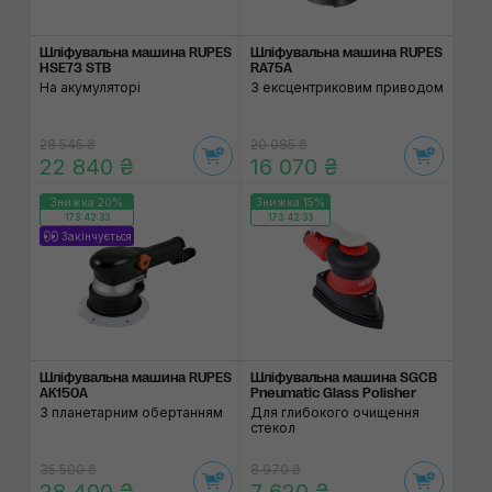
Шліфувальна машина RUPES
Шліфувальна машина RUPES
HSE73 STB
RA75A
На акумуляторі
З ексцентриковим приводом
28 545 ₴
20 085 ₴
22 840 ₴
16 070 ₴
Знижка 20%
Знижка 15%
173:42:32
173:42:32
Закінчується
Шліфувальна машина RUPES
Шліфувальна машина SGCB
AK150A
Pneumatic Glass Polisher
З планетарним обертанням
Для глибокого очищення
стекол
35 500 ₴
8 970 ₴