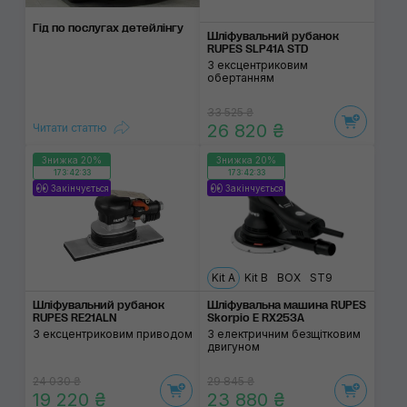
Гід по послугах детейлінгу
Шліфувальний рубанок
RUPES SLP41A STD
З ексцентриковим
обертанням
33 525 ₴
26 820 ₴
Читати статтю
Знижка 20%
Знижка 20%
173:42:32
173:42:32
Закінчується
Закінчується
Kit A
Kit B
BOX
ST9
Шліфувальний рубанок
Шліфувальна машина RUPES
RUPES RE21ALN
Skorpio E RX253A
З ексцентриковим приводом
З електричним безщітковим
двигуном
24 030 ₴
29 845 ₴
19 220 ₴
23 880 ₴