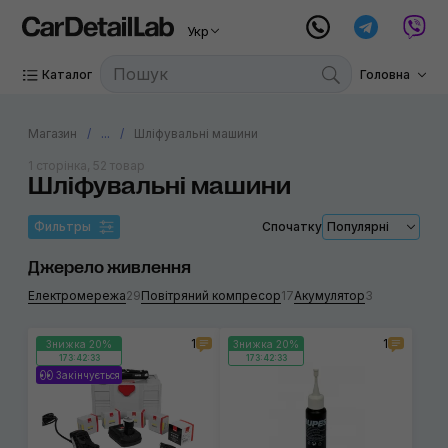
Укр
Каталог
Головна
Магазин
...
Шліфувальні машини
1 сторінка, 52 товар
Шліфувальні машини
Фильтры
Спочатку
Популярні
Джерело живлення
Електромережа
29
Повітряний компресор
17
Акумулятор
3
1
1
Знижка 20%
Знижка 20%
173:42:32
173:42:32
Закінчується