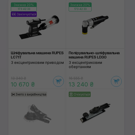
Знижка 20%
Знижка 20%
173:42:32
173:42:32
Закінчується
Шліфувальна машина RUPES
Полірувально-шліфу­вальна
LC71T
машина RUPES LD30
З ексцентриковим приводом
З ексцентриковим
обертанням
13 340 ₴
16 555 ₴
10 670 ₴
13 240 ₴
Знято з виробництва
Очікується