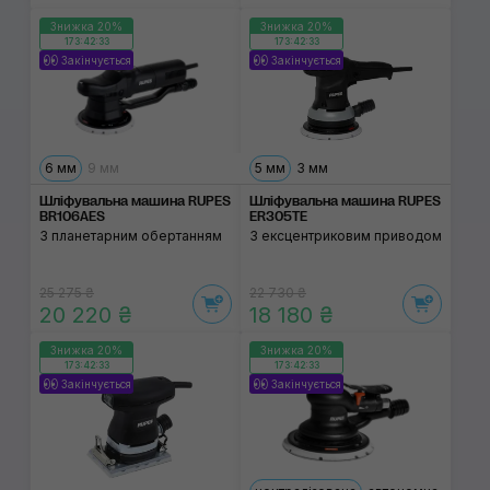
Знижка 20%
Знижка 20%
173:42:32
173:42:32
Закінчується
Закінчується
6 мм
9 мм
5 мм
3 мм
Шліфувальна машина RUPES
Шліфувальна машина RUPES
BR106AES
ER305TE
З планетарним обертанням
З ексцентриковим приводом
25 275 ₴
22 730 ₴
20 220 ₴
18 180 ₴
Знижка 20%
Знижка 20%
173:42:32
173:42:32
Закінчується
Закінчується