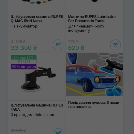
Шліфувальна машина RUPES
Мастило RUPES Lubricator
Q-MAG iBrid Nano
For Pneumatic Tools
На акумуляторі
Для пневматичного
інструменту
41 625 ₴
770 ₴
33 300 ₴
620 ₴
Знижка 20%
173:42:32
Закінчується
Поліруван­ня кузо­ва: 8 поми­
Шліфувальна машина RUPES
лок нова­чка
TA6A
З приводом triple action
35 810 ₴