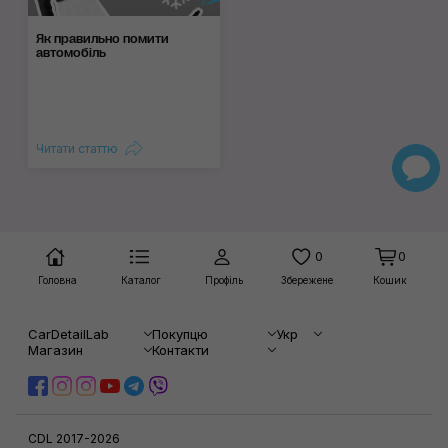
Як правильно помити
автомобіль
Читати статтю
0
0
Головна
Каталог
Профіль
Збережене
Кошик
CarDetailLab
Покупцю
Укр
Магазин
Контакти
CDL 2017-2026