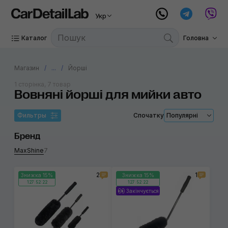
Укр
Каталог
Головна
Магазин
...
Йорші
1 сторінка, 7 товар
Вовняні йорші для мийки авто
Фильтры
Спочатку
Популярні
Бренд
MaxShine
7
2
1
Знижка 15%
Знижка 15%
127:52:22
127:52:22
Закінчується