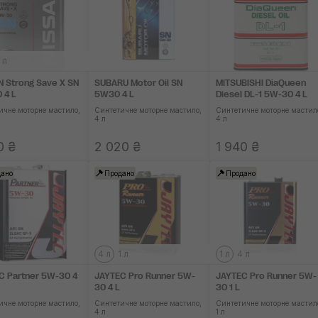
 л
N Strong Save X SN
SUBARU Motor Oil SN
MITSUBISHI DiaQueen
 4 L
5W30 4 L
Diesel DL-1 5W-30 4 L
ичне моторне мастило,
Синтетичне моторне мастило,
Синтетичне моторне мастил
4 л
4 л
0 ₴
2 020 ₴
1 940 ₴
ано
Продано
Продано
4 л
1 л
1 л
4 л
C Partner 5W-30 4
JAYTEC Pro Runner 5W-
JAYTEC Pro Runner 5W-
30 4 L
30 1 L
ичне моторне мастило,
Синтетичне моторне мастило,
Синтетичне моторне мастил
4 л
1 л