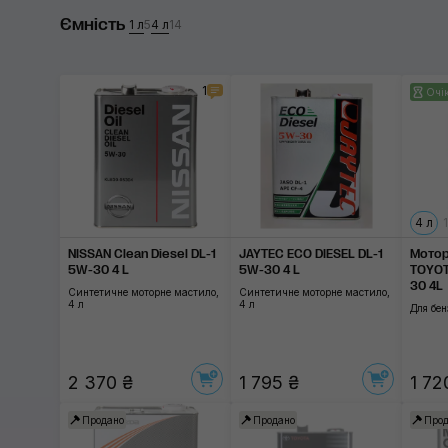
Ємність
Jaytec
1 л
5
4 л
14
Honda
1
Очік
Atlantic
Toyota
Subaru
Застосувати
4 л
1
Nissan
NISSAN Clean Diesel DL-1
JAYTEC ECO DIESEL DL-1
Мотор
Mitsubishi
5W-30 4 L
5W-30 4 L
TOYOT
30 4L
Синтетичне моторне мастило,
Синтетичне моторне мастило,
4 л
4 л
Для бе
2 370 ₴
1 795 ₴
1 72
Продано
Продано
Прод