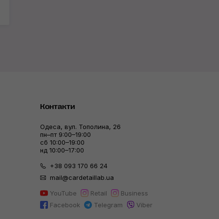
Контакти
Одеса, вул. Тополина, 26
пн–пт 9:00–19:00
сб 10:00–19:00
нд 10:00–17:00
+38 093 170 66 24
mail@cardetaillab.ua
YouTube
Retail
Business
Facebook
Telegram
Viber