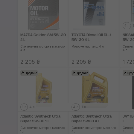
4 л
1
MAZDA Golden SM 5W-30
TOYOTA Diesel Oil DL-1
NISSA
4 L
5W-30 4 L
5W-30
Синтетичне моторне мастило,
Моторне мастило, 4 л
Синтет
4 л
4 л
2 205 ₴
2 205 ₴
1 72
Продано
Продано
Прод
1 л
4 л
4 л
1 л
Atlantic Synthech Ultra
Atlantic Synthech Ultra
JAYTE
Super 5W-30 1 L
Super 5W30 4 L
L
Синтетичне моторне мастило,
Синтетичне моторне мастило,
Синтет
1 л
4 л
4 л