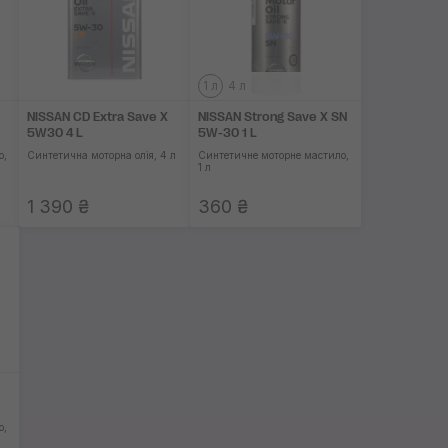
1 л
4 л
NISSAN CD Extra Save X
NISSAN Strong Save X SN
5W30 4 L
5W-30 1 L
о,
Синтетична моторна олія, 4 л
Синтетичне моторне мастило,
1 л
1 390 ₴
360 ₴
о,