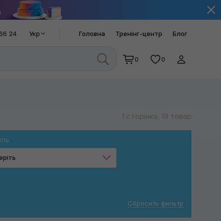
66 24
Укр
Головна
Тренінг-центр
Блог
0
0
1 сторінка, 19 товар
сть
еріть
1 л
4 л
Сбросить фильтр