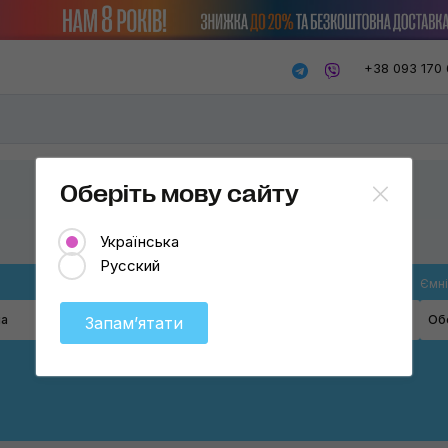
+38 093 170 
Оберіть мову сайту
Українська
Русский
В'язкість
Ємні
ла
5W-30
Об
Запамʼятати
0W-20
0W-40
5W-20