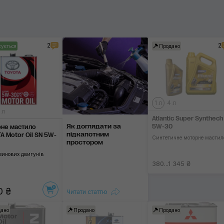
5W-30
5W-40
2
2
ується
Продано
5W-50
Застосувати
10W-40
10W-50
1 л
4 л
 л
Atlantic Super Synthech
10W-60
Як доглядати за
5W-30
не мастило
підкапотним
A Motor Oil SN 5W-
Синтетичне моторне мастил
простором
нзинових двигунів
380...1 345 ₴
0 ₴
Читати статтю
ано
Продано
Продано