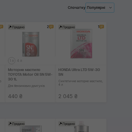
Застосувати
Спочатку
Популярні
2
1
Продано
Продано
1 л
4 л
Моторне мастило
HONDA Ultra LTD 5W-30
TOYOTA Motor Oil SN 5W-
SN
30 1L
о
Синтетичне моторне мастило,
4 л
Для бензинових двигунів
440 ₴
2 045 ₴
Продано
Продано