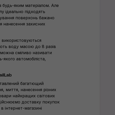
 будь-яким матеріалом. Але
лу ідеально підходять
рування поверхонь бажано
я нанесення захисних
у використовуються
ють воду масою до 8 разів
и можна сміливо називати
ь-якого автомобіліста,
ailLab
ставлений багатющий
я, миття, нанесення різних
овари найкращих світових
Здійснюємо доставку покупок
 в інтернет-магазині