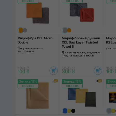
131:53:04
131:53:04
131:
Мікрофібра CDL Micro
Мікрофібровий рушник
Мікро
Double
CDL Dual Layer Twisted
K2 Lu
Towel S
Для універсального
Для роз
застосування
Для сушки кузова, видалення
пилу та залишків восків
120 ₴
350 ₴
185 
100 ₴
300 ₴
160 
3
3
Знижка 15%
Знижка 15%
Зниж
131:53:04
131:53:04
131: