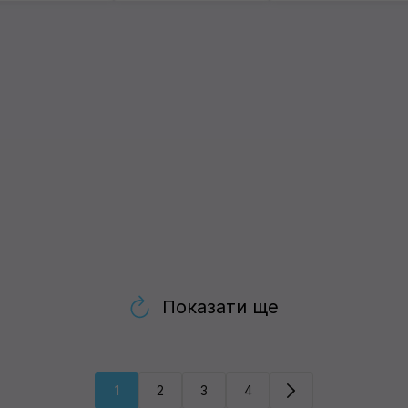
Показати ще
1
2
3
4