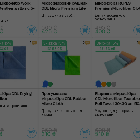
 мікрофібр Work
Мікрофібровий рушник
Мікрофібра RUPES
Gentleman Basic 5-
CDL Micro Premium Lite
Premium Microfiber Clo
Для сушки автомобіля
Для універсального
застосування
и штук
 ₴
500 ₴
495 ₴
 ₴
425 ₴
400 ₴
2
2
1
ка 15%
Знижка 15%
Знижка 15%
53:04
131:53:04
131:53:04
фібра CDL Drying
Прогумована
Відривна мікро­фібра
iber
мікрофібра CDL Rubber
CDL Microfiber Tearable
Micro Cloth
Roll Towel 30×30 cm 50
шки та протирання
pcs
Для сушки та протирання
У рулоні, для універсального
кузова
застосування
 ₴
250 ₴
600 ₴
₴
210 ₴
510 ₴