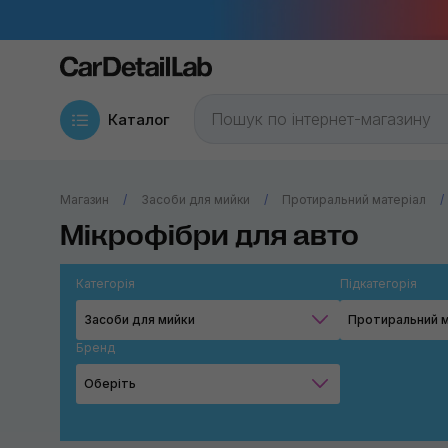
Каталог
Магазин
Засоби для мийки
Протиральний матеріал
Мікрофібри для авто
Категорія
Підкатегорія
Засоби для мийки
Протиральний м
Бренд
Оберіть
MaxShine