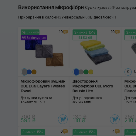
Використання мікрофібри
K2
Сушка кузова
51
Розполірув
Прибирання в салоні
42
Універсальні
63
Відновлюючі
1
Koch-Chemie
Gyeon
10
10
Знижка 15%
Зниж
Знижка
Закінчується
131:53:04
131:
G'zox
CDL
Застосувати
RUPES
S
Work Stuff
Мікрофібровий рушник
Двостороння
Мікро
CDL Dual Layers Twisted
мікрофібра CDL Micro
CDL Du
Towel
Double Lite
Fleec
SOFT99
Для сушки кузова та
Для універсального
Для су
видалення пилу
застосування
пилу та
SGCB
700 ₴
130 ₴
250
595 ₴
110 ₴
210 
6
4
Знижка 15%
Знижка 15%
Зниж