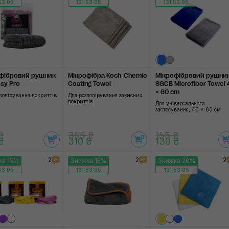
53:04
131:53:04
131:53:04
фібровий рушник
Мікрофібра Koch-Chemie
Мікрофібровий рушни
ssy Pro
Coating Towel
SGCB Microfiber Towel 
× 60 cm
полірування покриттів
Для розполірування захисних
покриттів
Для універсального
застосування, 40 × 60 см
₴
355 ₴
155 ₴
₴
310 ₴
130 ₴
2
2
2
ка 15%
Знижка 15%
Знижка 20%
53:04
131:53:04
131:53:04