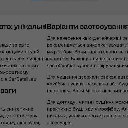
то: унікальні
Варіанти застосування
Для нанесення квік-детейлерів і 
гляду за авто
рекомендується використовувати 
фахівцями студій
мікрофібри. Вони гарантовано не
ідходять для чищення
покриття. Важливо лише не сильно
ахисних та інших
час обробки кузова полірувальним
 комфортному
Для чищення дзеркал і стекол авто
 в CarDetailLab.
«риб'яча луска», вафельна або буд
еваги
плетінням. Вони мають низький во
Для догляду, миття і сушіння мож
ють синтетичне
практично будь-яку мікрофібру. А
іду і поліестеру.
питання, уважно прочитавши інст
товому аксесуарі,
аксесуара.