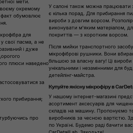
ретної мети.
У салоні також можна працювати з
своєму окремому
є кілька порад. Для прибирання пи
й факт обумовлює
вироби з довгим ворсом. Розполі
ня.
виконувати м'яким матеріалом, дл
ікрофібра для
покриттів — з коротким ворсом.
у свої пасма, а не
Після мийки транспортного засоб
бразивний і дуже
мікрофіброві рушники. Вони вбира
дорогого
більшою за власну вагу! Ці вироб
його плюси наведено
унікальними і незамінними для буд
детейлінг-майстра.
застосовуватися за
Купуйте якісну мікрофіру в CarDet
У нашому інтернет-магазині пред
сухого прибирання;
асортимент аксесуарів для чищенн
складів на машину. Пропонуємо т
 турбуючись про
виробників за чесною вартістю. 
по Україні. Будемо раді бачити вас
CarDetailLab. Заходьте!