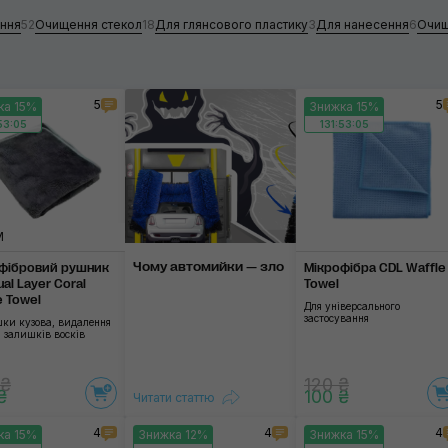
Застосувати
ання
52
Очищення стекол
18
Для глянсового пластику
3
Для нанесення
6
Очищ
5
5
ка 15%
Знижка 15%
53:04
131:53:04
M
Чому автомийки — зло
фібровий рушник
Мікрофібра CDL Waffle
al Layer Coral
Towel
e Towel
Для універсального
застосування
шки кузова, видалення
 залишків восків
 ₴
120 ₴
₴
100 ₴
Читати статтю
4
4
4
ка 15%
Знижка 12%
Знижка 15%