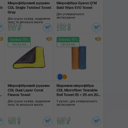
Мікрофібровий рушник
Мікрофібра Gyeon Q²M
th
CDL Single Twisted Towel
Bald Wipe EVO Towel
Gray
Для універсального
застосування
Для сушки кузова, видалення
пилу та залишків восків
600 ₴
280 ₴
510 ₴
250 ₴
1
1
Знижка 15%
Знижка 15%
131:53:04
131:53:04
Мікрофібровий рушник
Відривна мікро­фібра
CDL Dual Layer Coral
CDL Microfiber Tearable
Fleece Towel
Roll Towel 25 × 25 cm 20
pcs
Для сушки кузова, видалення
У рулоні, для універсального
пилу та залишків восків
застосування
210 ₴
230 ₴
180 ₴
195 ₴