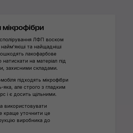
 мікрофібри
располірування ЛФП воском
найм'якіші та найщадніші
 пошкодять лакофарбове
 натискати на матеріал під
и, захисними складами.
мобіля підходять мікрофібри
ь-яка, але строго з гладким
рс і є досить щільними.
на використовувати
ле краще уточнити це
рукцію виробника до