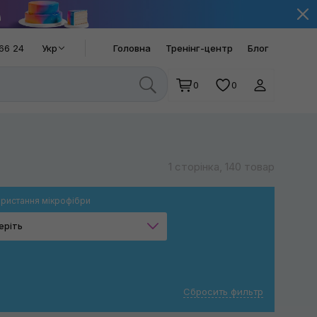
66 24
Укр
Головна
Тренінг-центр
Блог
0
0
1 сторінка, 140 товар
ристання мікрофібри
еріть
Сушка кузова
Розполірування
Сбросить фильтр
Очищення стекол