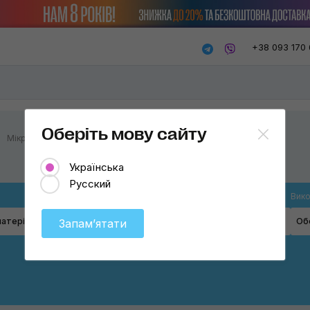
+38 093 170 
Оберіть мову сайту
Мікрофібри
Українська
Русский
Товар
Вико
атеріал
Мікрофібри
Об
Запамʼятати
Мікрофібри
Протиральний папір