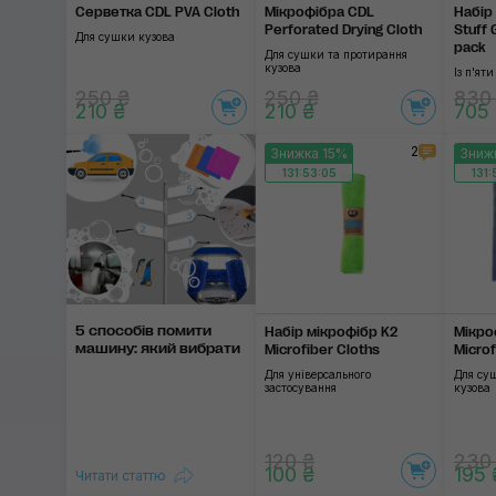
Серветка CDL PVA Cloth
Мікрофібра CDL
Набір
Perforated Drying Cloth
Stuff 
Для сушки кузова
pack
Для сушки та протирання
кузова
Із п'ят
250 ₴
250 ₴
830
210 ₴
210 ₴
705
2
Знижка 15%
Зниж
131:53:04
131:
5 способів помити
Набір мікрофібр K2
Мікро
машину: який вибрати
Microfiber Cloths
Microf
Для універсального
Для су
застосування
кузова
120 ₴
230
100 ₴
195 
Читати статтю