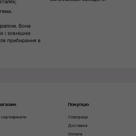
еталях;
тями.
ріалом. Вона
 і зовнішніх
для прибирання в
магазин
Покупцю
 сертификати
Співпраця
Доставка
Оплата