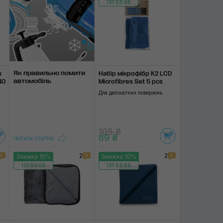
131:53:04
Як правильно помити
к
Набір мікрофібр K2 LCD
автомобіль
40
Microfibres Set 5 pcs
Для делікатних поверхонь
105 ₴
89 ₴
Читати статтю
2
2
Знижка 15%
Знижка 10%
131:53:04
131:53:04