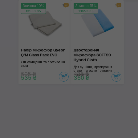
1
1
Знижка 10%
Знижка 15%
131:53:04
131:53:04
Набір мікрофібр Gyeon
Двостороння
Q²M Glass Pack EVO
мікрофібра SOFT99
Hybrid Cloth
Для очищення та протирання
скла
Для сушіння, протирання
стекол та розполірування
595 ₴
425 ₴
покриттів
535 ₴
360 ₴