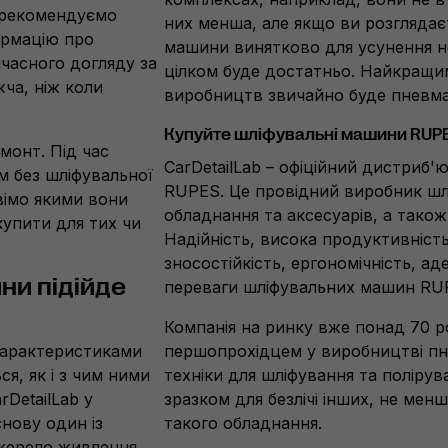
 рекомендуємо
них менша, але якщо ви розглядає
ормацію про
машини винятково для усунення не
єчасного догляду за
цілком буде достатньо. Найкращим
жча, ніж коли
виробництв звичайно буде пневма
Купуйте шліфувальні машини RUPES
монт. Під час
CarDetailLab – офіційний дистриб'
м без шліфувальної
RUPES. Це провідний виробник шл
вімо якими вони
обладнання та аксесуарів, а тако
купити для тих чи
Надійність, висока продуктивність
зносостійкість, ергономічність, ад
ни підійде
переваги шліфувальних машин RU
Компанія на ринку вже понад 70 р
характеристиками
першопрохідцем у виробництві пн
я, як і з чим ними
техніки для шліфування та поліруван
DetailLab у
зразком для безлічі інших, не мен
нову один із
такого обладнання.
жерело живлення.