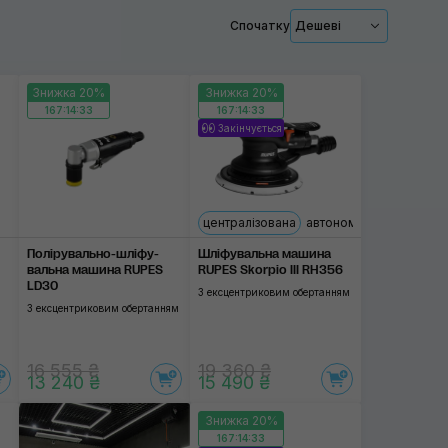
Застосувати
Спочатку
Дешеві
Знижка 20%
Знижка 20%
167:14:32
167:14:32
Закінчується
централізована
автономна
Полірувально-шліфу­
Шліфувальна машина
вальна машина RUPES
RUPES Skorpio III RH356
LD30
З ексцентриковим обертанням
З ексцентриковим обертанням
16 555 ₴
19 360 ₴
13 240 ₴
15 490 ₴
Знижка 20%
167:14:32