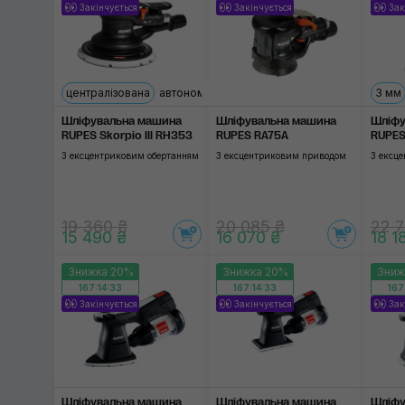
Закінчується
Закінчується
Зак
централізована
автономна
3 мм
Шліфувальна машина
Шліфувальна машина
Шліфу
RUPES Skorpio III RH353
RUPES RA75A
RUPES
З ексцентриковим обертанням
З ексцентриковим приводом
З ексц
19 360 ₴
20 085 ₴
22 7
15 490 ₴
16 070 ₴
18 1
Знижка 20%
Знижка 20%
Зниж
167:14:32
167:14:32
167
Закінчується
Закінчується
Зак
Шліфувальна машина
Шліфувальна машина
Шліфу