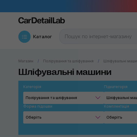
Каталог
Магазин
Полірування та шліфування
Шліфувальні маш
Шліфувальні машини
Категорія
Підкатегорія
Полірування та шліфування
Шліфувальні ма
Форма підошви
Комплектація
Оберіть
Оберіть
Коло
DLX