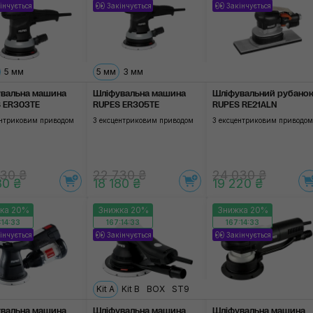
інчується
Закінчується
Закінчується
5 мм
5 мм
3 мм
вальна машина
Шліфувальна машина
Шліфувальний рубано
 ER303TE
RUPES ER305TE
RUPES RE21ALN
ентриковим приводом
З ексцентриковим приводом
З ексцентриковим приводом
30 ₴
22 730 ₴
24 030 ₴
80 ₴
18 180 ₴
19 220 ₴
ка 20%
Знижка 20%
Знижка 20%
:14:32
167:14:32
167:14:32
інчується
Закінчується
Закінчується
Kit A
Kit B
BOX
ST9
вальна машина
Шліфувальна машина
Шліфувальна машина