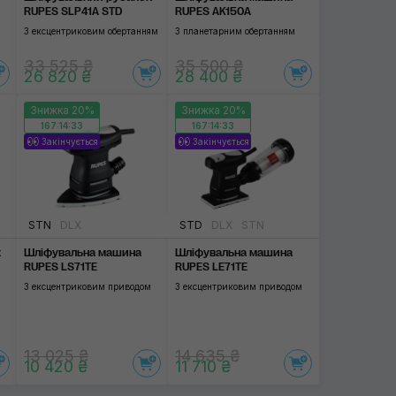
RUPES SLP41A STD
RUPES AK150A
З ексцентриковим обертанням
З планетарним обертанням
33 525 ₴
35 500 ₴
26 820 ₴
28 400 ₴
Знижка 20%
Знижка 20%
167:14:32
167:14:32
Закінчується
Закінчується
STN
DLX
STD
DLX
STN
к
Шліфувальна машина
Шліфувальна машина
RUPES LS71TE
RUPES LE71TE
З ексцентриковим приводом
З ексцентриковим приводом
13 025 ₴
14 635 ₴
10 420 ₴
11 710 ₴