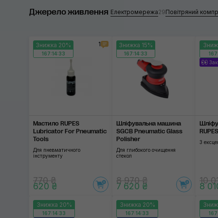
Джерело живлення
Прямокутник
BOX
Електромережа
29
Повітряний комп
Дельта
STN
1
Знижка 20%
Знижка 15%
Зниж
STD
167:14:32
167:14:32
167
Застосувати
Зак
STB
CAR
За
KitA
Мастило RUPES
Шліфувальна машина
Шліфу
KitB
Lubricator For Pneumatic
SGCB Pneumatic Glass
RUPES
Tools
Polisher
З ексц
ST9
Для пневматичного
Для глибокого очищення
інструменту
стекол
770 ₴
8 970 ₴
10 0
620 ₴
7 620 ₴
8 01
Знижка 20%
Знижка 20%
Зниж
167:14:32
167:14:32
167