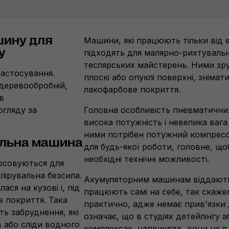
шину для
Машини, які працюють тільки від 
у
підходять для малярно-рихтувальн
теслярських майстерень. Ними зру
застосування.
плоскі або опуклі поверхні, знімат
деревообробній,
лакофарбове покриття.
в
огляду за
Головна особливість пневматични
висока потужність і невелика вага
ними потрібен потужний компресо
альна машина
для будь-якої роботи, головне, щоб
необхідні технічні можливості.
тосовуються для
лірувальна безсила.
Акумуляторним машинам віддають 
ся на кузові і, під
працюють самі на себе, так скаже
е покриття. Така
практично, адже немає прив'язки 
ть забруднення, які
означає, що в студіях детейлінгу 
 або сліди водного
комплексах, наприклад, вони не в 