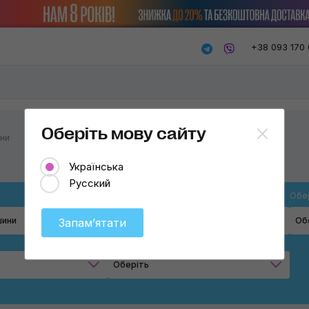
+38 093 170 
Оберіть мову сайту
ини
Українська
Русский
Джерело живлення
Обе
шини
Оберіть
Об
Запамʼятати
Бренд
Електромережа
Оберіть
Повітряний компресор
RUPES
Акумулятор