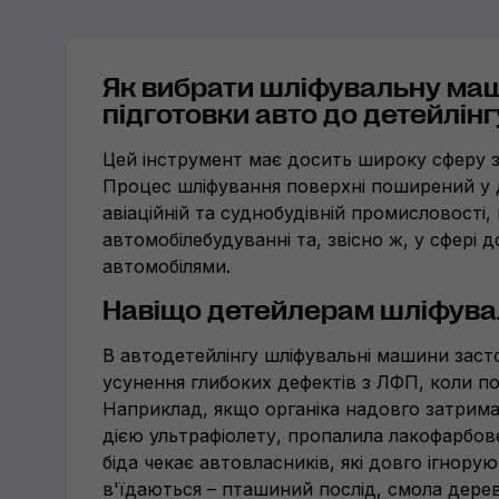
Як вибрати шліфувальну ма
підготовки авто до детейлінг
Цей інструмент має досить широку сферу 
Процес шліфування поверхні поширений у 
авіаційній та суднобудівній промисловості, 
автомобілебудуванні та, звісно ж, у сфері д
автомобілями.
Навіщо детейлерам шліфув
В автодетейлінгу шліфувальні машини зас
усунення глибоких дефектів з ЛФП, коли по
Наприклад, якщо органіка надовго затримала
дією ультрафіолету, пропалила лакофарбов
біда чекає автовласників, які довго ігнорую
в'їдаються – пташиний послід, смола дерев