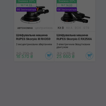
Знижка 20%
Знижка 20%
167:14:32
167:14:32
Закінчується
Закінчується
автономна
централізована
Kit B
Kit A
BOX
ST9
Шліфувальна машина
Шліфувальна машина
RUPES Skorpio III RH359
RUPES Skorpio E RX256A
З ексцентриковим обертанням
З електричним безщітковим
двигуном
20 710 ₴
32 075 ₴
16 570 ₴
25 660 ₴