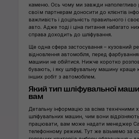
каменю. Ось чому ми завжди наполегливо
своїм партнерам доносити до клієнтів інф
важливість і доцільність правильного і сво
авто. Адже тоді і ціна питання набагато ни
справа доходить до шліфування.
Ще одна сфера застосування – кузовний ре
відновлення автомобіля, перед фарбування
машини не обійтися. Нижче коротко розпо
бувають, і яку шліфувальну машину краще 
інших робіт з автомобілем.
Який тип шліфувальної маши
вам
Детальну інформацію за всіма технічними 
шліфувальних машин, чим вони відрізняютьс
працювати, вам може надати менеджер Car
телефонному режимі. Тут же візьмемо за ос
головних критеріїв вибору обладнання – д