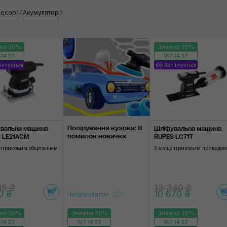
SGCB
ресор
17
Акумулятор
3
Застосувати
Застосувати
ка 20%
Знижка 20%
:14:32
167:14:32
інчується
Закінчується
стосувати
Поліруван­ня кузо­ва: 8
вальна машина
Шліфувальна машина
поми­лок нова­чка
 LE21AСM
RUPES LC71T
ентриковим обертанням
З ексцентриковим приводом
15 ₴
13 340 ₴
0 ₴
10 670 ₴
Читати статтю
ка 20%
Знижка 20%
Знижка 20%
:14:32
167:14:32
167:14:32