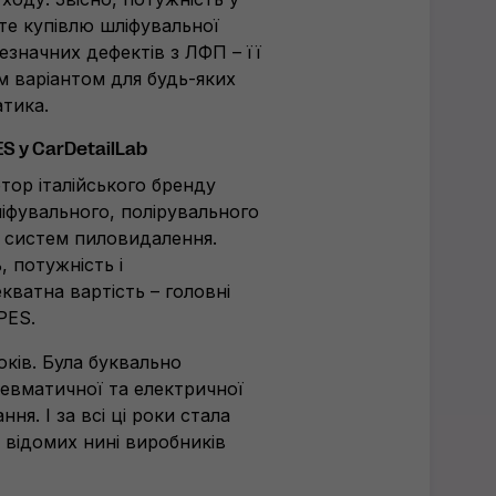
те купівлю шліфувальної
значних дефектів з ЛФП – її
 варіантом для будь-яких
тика.
 у CarDetailLab
ютор італійського бренду
іфувального, полірувального
ж систем пиловидалення.
, потужність і
екватна вартість – головні
PES.
оків. Була буквально
евматичної та електричної
ня. І за всі ці роки стала
ш відомих нині виробників