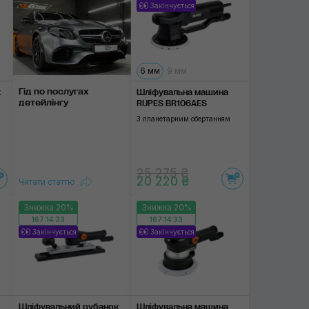
Закінчується
6 мм
9 мм
Гід по послугах
к
Шліфувальна машина
детейлінгу
RUPES BR106AES
З планетарним обертанням
25 275 ₴
20 220 ₴
Читати статтю
Знижка 20%
Знижка 20%
167:14:32
167:14:32
Закінчується
Закінчується
Шліфувальний рубанок
Шліфувальна машина