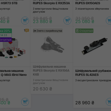
 HSR73 STB
RUPES Skorpio E RX253A
RUPES EK150AES
муляторі
З електричним безщітковим
З планетарним обертанням
двигуном
45 ₴
29 845 ₴
31 350 ₴
40 ₴
23 880 ₴
25 080 ₴
1
ка 20%
Знято з виробництва
Очікується
:14:32
інчується
Шліфувальна машина
RUPES Skorpio E RX156A
вальна машина
Шліфувальний рубано
KitB
 Q-MAG iBrid Nano
RUPES SL42AES
З електричним безщітковим
муляторі
З ексцентриковим приводом
двигуном
20 630 ₴
25 ₴
300 ₴
28 960 ₴