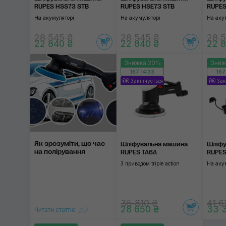
RUPES HSS73 STB
RUPES HSE73 STB
RUPES
На акумуляторі
На акумуляторі
На аку
28 545 ₴
28 545 ₴
28 5
22 840 ₴
22 840 ₴
22 8
Знижка 20%
Зниж
167:14:32
167
Закінчується
Зак
Як зрозуміти, що час
Шліфувальна машина
Шліфу
на полірування
RUPES TA6A
RUPES
З приводом triple action
На аку
35 810 ₴
41 6
28 650 ₴
33 
Читати статтю