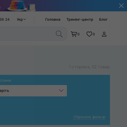
66 24
Укр
Головна
Тренінг-центр
Блог
0
0
1 сторінка, 52 товар
ртання
еріть
Планетарне
Ексцентрикове
Сбросить фильтр