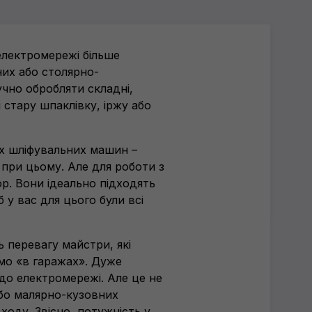
електромережі більше
их або столярно-
чно обробляти складні,
и стару шпаклівку, іржу або
х шліфувальних машин –
 при цьому. Але для роботи з
р. Вони ідеально підходять
 у вас для цього були всі
перевагу майстри, які
мо «в гаражах». Дуже
до електромережі. Але це не
або малярно-кузовних
ходу. Звісно, потужність у