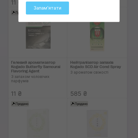
11 ₴
500 ₴
Запамʼятати
Продано
Продано
Гелевий ароматизатор
Нейтралізатор запахів
Kogado Butterfly Samourai
Kogado SCD Air Cond Spray
Flavoring Agent
З ароматом свіжості
З запахом чоловічих
парфумів
11 ₴
585 ₴
Продано
Продано