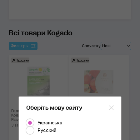
Всі товари Kogado
Фильтры
Спочатку
Нові
Продано
Продано
Оберіть мову сайту
Гелевий ароматизатор
Гелевий ароматизатор
Kogado Lemon Squash
Kogado Peach Flavoring
Flavoring Agent
Agent
Українська
З запахом свіжого лимона
З запахом персика
Русский