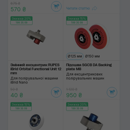
675 ₴
570 ₴
Читати статтю
Знижка 20%
Знижка 15%
199:35:09
199:35:09
Ø125 мм
Ø150 мм
Змінний ексцентрик RUPES
Підошва SGCB DA Backing
iBrid Orbital Functional Unit 12
plate M8
mm
Для ексцентрикових
Для полірувальної машини
полірувальних машин
iBrid Nano
50 ₴
1 120 ₴
40 ₴
950 ₴
Знижка 15%
Знижка 20%
199:35:09
199:35:09