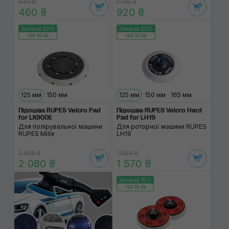
540 ₴
1 145 ₴
460 ₴
920 ₴
Знижка 20%
Знижка 20%
199:35:09
199:35:09
125 мм
150 мм
125 мм
150 мм
165 мм
Підошва RUPES Velcro Pad
Підошва RUPES Velcro Hard
for LK900E
Pad for LH19
Для полірувальної машини
Для роторної машини RUPES
RUPES Mille
LH19
2 605 ₴
1 960 ₴
2 080 ₴
1 570 ₴
Знижка 15%
199:35:09