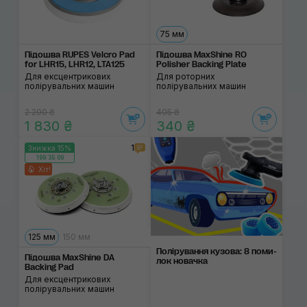
75 мм
Підошва RUPES Velcro Pad
Підошва MaxShine RO
for LHR15, LHR12, LTA125
Polisher Backing Plate
Для ексцентрикових
Для роторних
полірувальних машин
полірувальних машин
2 290 ₴
405 ₴
1 830 ₴
340 ₴
1
Знижка 15%
199:35:09
Хіт!
125 мм
150 мм
Поліруван­ня кузо­ва: 8 поми­
Підошва MaxShine DA
лок нова­чка
Backing Pad
Для ексцентрикових
полірувальних машин