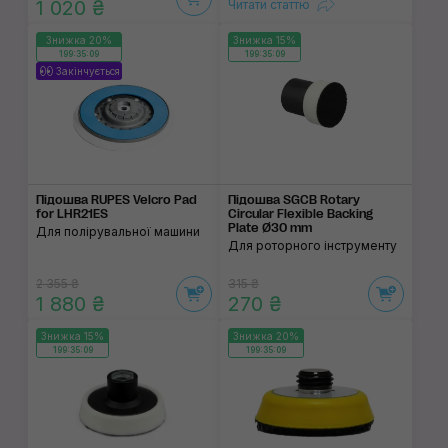
1 020 ₴
Читати статтю
Знижка 20%
Знижка 15%
199:35:09
199:35:09
Закінчується
Підошва RUPES Velcro Pad
Підошва SGCB Rotary
for LHR21ES
Circular Flexible Backing
Plate Ø30 mm
Для полірувальної машини
Для роторного інструменту
2 355 ₴
315 ₴
1 880 ₴
270 ₴
Знижка 15%
Знижка 20%
199:35:09
199:35:09