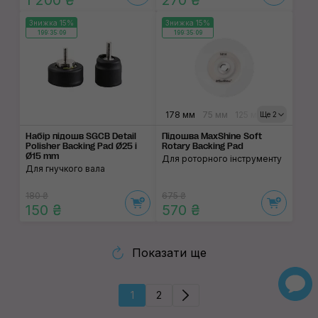
1 200 ₴
270 ₴
Знижка 15%
Знижка 15%
199:35:09
199:35:09
178 мм
75 мм
125 мм
150 мм
Ще 2
Набір підошв SGCB Detail
Підошва MaxShine Soft
Polisher Backing Pad Ø25 і
Rotary Backing Pad
Ø15 mm
Для роторного інструменту
Для гнучкого вала
180 ₴
675 ₴
150 ₴
570 ₴
Показати ще
1
2