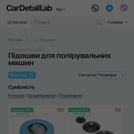
Укр
Каталог
Головна
Магазин
...
Підошви
1 сторінка, 49 товар
Підошви для полірувальних
машин
Фильтры
Спочатку
Популярні
Сумісність
Роторне
28
Ексцентрикове
18
Планетарне
2
1
1
Знижка 20%
Знижка 15%
199:35:09
199:35:09