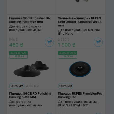
Підошва SGCB Polisher DA
Змінний ексцентрик RUPES
Backing Plate Ø75 mm
iBrid Orbital Functional Unit 3
mm
Для ексцентрикових
полірувальних машин
Для полірувальної машини
iBrid Nano
540 ₴
2 380 ₴
460 ₴
1 900 ₴
Знижка 15%
Знижка 20%
199:35:09
199:35:09
Ø125 мм
Ø150 мм
Ø125 мм
Підошва SGCB RO Polishing
Підошва RUPES PrecisionPro
Backing plate M14
Backing Pad
Для роторних
Для полірувальних машин
полірувальних машин
RUPES HLR15/HLR21