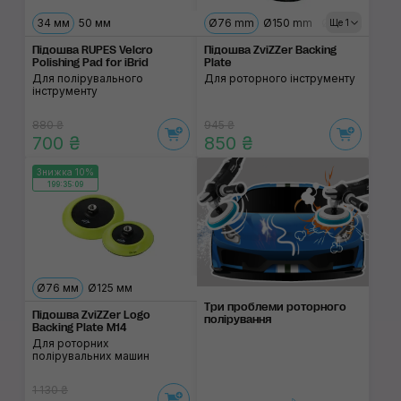
34 мм
50 мм
Ø76 mm
Ø150 mm
Ø125 mm
Ще 1
Підошва RUPES Velcro
Підошва ZviZZer Backing
Polishing Pad for iBrid
Plate
Для полірувального
Для роторного інструменту
інструменту
880 ₴
945 ₴
700 ₴
850 ₴
Знижка 10%
199:35:09
Ø76 мм
Ø125 мм
Три проблеми роторного
Підошва ZviZZer Logo
полірування
Backing Plate M14
Для роторних
полірувальних машин
1 130 ₴