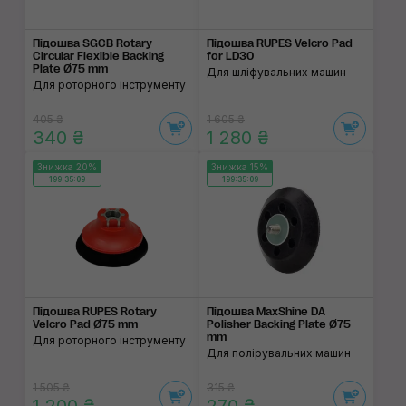
Підошва SGCB Rotary
Підошва RUPES Velcro Pad
Circular Flexible Backing
for LD30
Plate Ø75 mm
Для шліфувальних машин
Для роторного інструменту
405 ₴
1 605 ₴
340 ₴
1 280 ₴
Знижка 20%
Знижка 15%
199:35:09
199:35:09
Підошва RUPES Rotary
Підошва MaxShine DA
Velcro Pad Ø75 mm
Polisher Backing Plate Ø75
mm
Для роторного інструменту
Для полірувальних машин
1 505 ₴
315 ₴