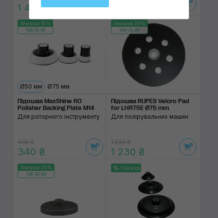
1 460 ₴
330 ₴
Знижка 15%
Знижка 20%
199:35:09
199:35:09
Ø50 мм
Ø75 мм
Підошва MaxShine RO
Підошва RUPES Velcro Pad
Polisher Backing Plate M14
for LHR75E Ø75 mm
Для роторного інструменту
Для полірувальних машин
405 ₴
1 535 ₴
340 ₴
1 230 ₴
Знижка 20%
Знижка
199:35:09