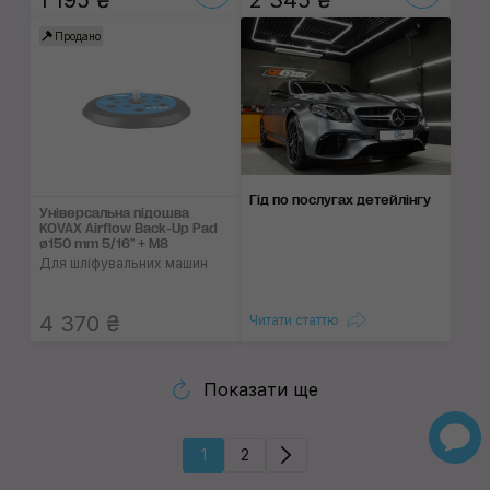
1 195 ₴
2 345 ₴
Продано
Гід по послугах детейлінгу
Універсальна підошва
KOVAX Airflow Back-Up Pad
ø150 mm 5/16" + M8
Для шліфувальних машин
4 370 ₴
Читати статтю
Показати ще
1
2