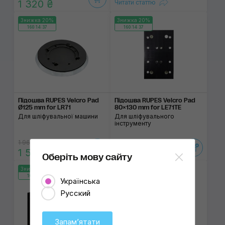
1 320 ₴
Читати статтю
Знижка 20%
Знижка 20%
160:14:37
160:14:37
Підошва RUPES Velcro Pad
Підошва RUPES Velcro Pad
Ø125 mm for LR71
80×130 mm for LE71TE
Для шліфувальної машини
Для шліфувального
інструменту
1 965 ₴
1 535 ₴
1 570 ₴
1 230 ₴
Оберіть мову сайту
Знижка 20%
Знижка 20%
160:14:37
160:14:37
Українська
Русский
Запамʼятати