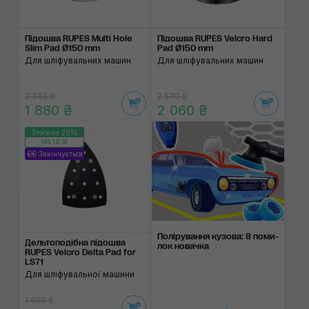
Підошва RUPES Multi Hole
Підошва RUPES Velcro Hard
Slim Pad Ø150 mm
Pad Ø150 mm
Для шліфувальних машин
Для шліфувальних машин
2 345 ₴
2 570 ₴
1 880 ₴
2 060 ₴
Знижка 20%
160:14:37
Закінчується
Поліруван­ня кузо­ва: 8 поми­
Дельтоподібна підошва
лок нова­чка
RUPES Velcro Delta Pad for
LS71
Для шліфувальної машини
1 650 ₴