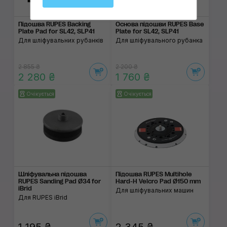
Підошва RUPES Backing
Основа підошви RUPES Base
Plate Pad for SL42, SLP41
Plate for SL42, SLP41
Для шліфувальних рубанків
Для шліфувального рубанка
2 855 ₴
2 200 ₴
2 280 ₴
1 760 ₴
Очікується
Очікується
Шліфувальна підошва
Підошва RUPES Multihole
RUPES Sanding Pad Ø34 for
Hard-H Velcro Pad Ø150 mm
iBrid
Для шліфувальних машин
Для RUPES iBrid