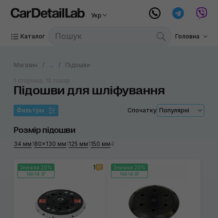
Укр
Каталог
Головна
Магазин
...
Підошви
1 сторінка, 10 товар
Підошви для шліфування
Фильтры
Спочатку
Популярні
Розмір підошви
34 мм
1
80×130 мм
1
125 мм
1
150 мм
4
1
Знижка 20%
Знижка 20%
160:14:37
160:14:37