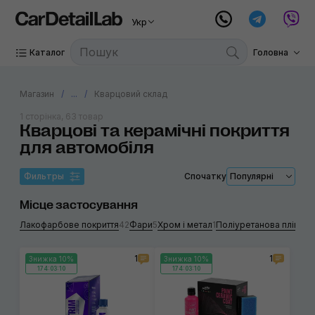
Укр
Каталог
Головна
Магазин
...
Кварцовий склад
1 сторінка, 63 товар
Кварцові та керамічні покриття
для автомобіля
Фильтры
Спочатку
Популярні
Місце застосування
Лакофарбове покриття
42
Фари
5
Хром і метал
1
Поліуретанова плівка
2
1
1
Знижка 10%
Знижка 10%
174:03:10
174:03:10