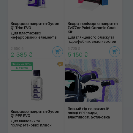
Кварцове покриття Gyeon
Кварц-полімерне покриття
Q² Trim EVO
ZviZZer Paint Ceramic Coat
Kit
Для пластикових
нефарбованих елементів
Для глянцевого блиску та
гідрофобних властивостей
2 650 ₴
5 725 ₴
2 385 ₴
5 150 ₴
1
Знижка 10%
174:03:10
Повний гід по захисній
Кварцове покриття Gyeon
плівці PPF: види,
Q² PPF EVO
властивості, установка
Для вінілових та
поліуретанових плівок