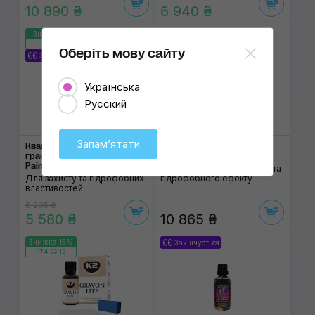
10 890 ₴
6 940 ₴
Знижка 10%
Закінчується
174:03:10
Оберіть мову сайту
Закінчується
Українська
Русский
Запамʼятати
Кварцове покриття з
Кварцове покриття
графеном ZviZZer Graphene
PROSPEC Hard Glass Coat
Paint Ceramic Coat Kit
Для дзеркального блиску та
Для захисту та гідрофобних
гідрофобного ефекту
властивостей
6 205 ₴
5 580 ₴
10 865 ₴
Знижка 15%
Закінчується
174:03:10