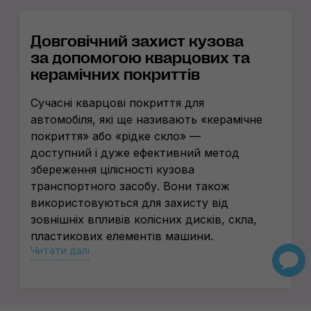
Довговічний захист кузова
за допомогою кварцових та
керамічних покриттів
Сучасні кварцові покриття для
автомобіля, які ще називають «керамічне
покриття» або «рідке скло» —
доступний і дуже ефективний метод
збереження цілісності кузова
транспортного засобу. Вони також
використовуються для захисту від
зовнішніх впливів колісних дисків, скла,
пластикових елементів машини.
Читати далі
Склад кварцового захисту
автомобіля
Основою покриттів, що нас цікавлять, є