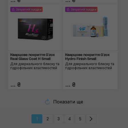
... ₴
... ₴
Закритий продаж
Закритий продаж
Кварцове покриття G'zox
Кварцове покриття G'zox
Real Glass Coat H Small
Hydro Finish Small
Для дзеркального блиску та
Для дзеркального блиску та
гідрофільних властивостей
гідрофільних властивостей
... ₴
... ₴
Показати ще
1
2
3
4
5