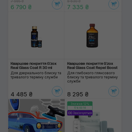
7 985 ₴
8 630 ₴
6 790 ₴
7 335 ₴
Кварцове покриття G'zox
Кварцове покриття G'zox
Real Glass Coat R 30 ml
Real Glass Coat Repel Boost
Для дзеркального блиску та
Для глибокого глянсового
тривалого терміну служби
блиску та тривалого терміну
служби
4 485 ₴
8 295 ₴
Знижка 12%
174:03:10
Закінчується