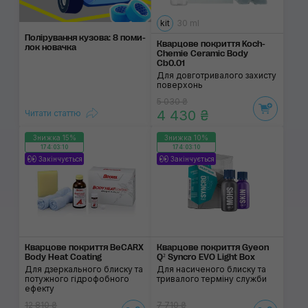
kit
30 ml
Поліруван­ня кузо­ва: 8 поми­
Кварцове покриття Koch-
лок нова­чка
Chemie Ceramic Body
Cb0.01
Для довготривалого захисту
поверхонь
5 030 ₴
4 430 ₴
Читати статтю
Знижка 15%
Знижка 10%
174:03:10
174:03:10
Закінчується
Закінчується
Кварцове покриття BeCARX
Кварцове покриття Gyeon
Body Heat Coating
Q² Syncro EVO Light Box
Для дзеркального блиску та
Для насиченого блиску та
потужного гідрофобного
тривалого терміну служби
ефекту
12 810 ₴
7 710 ₴