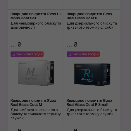
Кварцове покриття G'zox Hi-
Кварцове покриття G'zox
Mohs Coat Set
Real Glass Coat R
Для неймовірного блиску та
Для дзеркального блиску та
довговічності
тривалого терміну служби
... ₴
... ₴
Закритий продаж
Закритий продаж
Кварцове покриття G'zox
Кварцове покриття G'zox
Real Glass Coat M
Real Glass Coat R Small
Для глибокого глянсового
Для дзеркального блиску та
блиску та тривалого терміну
тривалого терміну служби
служби