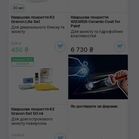
30 мл
Кварцове покриття K2
Кварцове покриття
Gravon Lite Set
WIZARDS Ceramic Coat for
Paint
Для дзеркального блиску та
захисту
Для захисту та гідрофобних
властивостей
525 ₴
450 ₴
6 730 ₴
Знижка 15%
174:03:10
Як доглядати за фара­ми
Кварцове покриття K2
Gravon Set 50 ml
Для довгострокового
захисту поверхонь
1 920 ₴