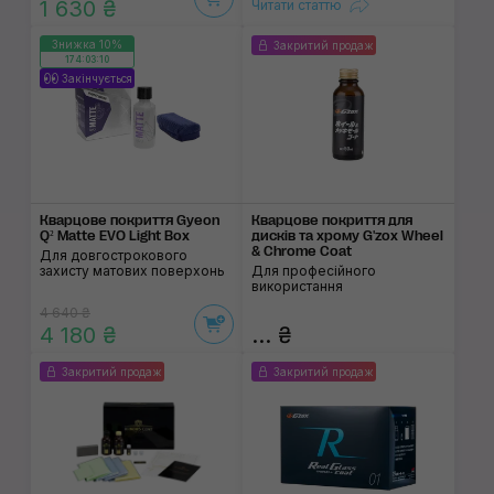
1 630 ₴
Читати статтю
Знижка 10%
Закритий продаж
174:03:10
Закінчується
Кварцове покриття Gyeon
Кварцове покриття для
Q² Matte EVO Light Box
дисків та хрому G'zox Wheel
& Chrome Coat
Для довгострокового
захисту матових поверхонь
Для професійного
використання
4 640 ₴
4 180 ₴
... ₴
Закритий продаж
Закритий продаж