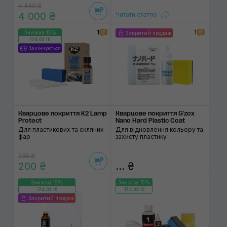
4 440 ₴
4 000 ₴
Читати статтю
1
1
Знижка 15%
Закритий продаж
174:03:10
Закінчується
Кварцове покриття K2 Lamp
Кварцове покриття G'zox
Protect
Nano Hard Plastic Coat
Для пластикових та скляних
Для відновлення кольору та
фар
захисту пластику
235 ₴
200 ₴
... ₴
Знижка 15%
Знижка 15%
174:03:10
174:03:10
Закритий продаж