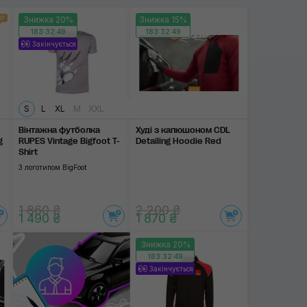
Знижка 20%
Знижка 15%
Scangrip
183:32:48
183:32:48
Закінчується
SOFT99
SGCB
Застосувати
S
L
XL
M
XXL
Вінтажна футболка
Худі з капюшоном CDL
g
RUPES Vintage Bigfoot T-
Detailing Hoodie Red
Shirt
З логотипом BigFoot
1 860 ₴
2 200 ₴
1 490 ₴
1 870 ₴
Знижка 20%
183:32:48
Закінчується