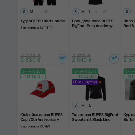
S
M
L
XL
S
M
L
XL
XXL
S
Худі SOFT99 Red Hoodie
Брендове поло RUPES
Поло 
BigFoot Polo Academy
Red &
З логотипом SOFT99
3 325 ₴
3 175 ₴
3 17
2 830 ₴
2 540 ₴
2 54
Знижка 20%
Знижка 20%
Зниж
183:32:48
183:32:48
183:
Закінчується
S
M
L
Ювілейна кепка RUPES
Толстовка RUPES BigFoot
Куртк
Cap 70th Anniversary
Sweatshirt Black Line
Softsh
З логотипом RUPES