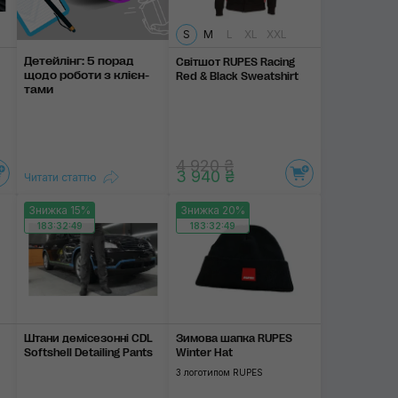
S
M
L
XL
XXL
Детейлінг: 5 порад
Світшот RUPES Racing
щодо роботи з клієн­
Red & Black Sweatshirt
тами
4 920 ₴
3 940 ₴
Читати статтю
Знижка 15%
Знижка 20%
183:32:48
183:32:48
Штани демісезонні CDL
Зимова шапка RUPES
Softshell Detailing Pants
Winter Hat
З логотипом RUPES