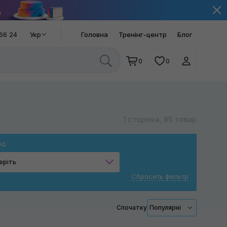
66 24
Укр
Головна
Тренінг-центр
Блог
0
0
1 сторінка, 85 товар
нд
еріть
Сбросить фильтр
Milwaukee
CDL
Спочатку
Популярні
RUPES