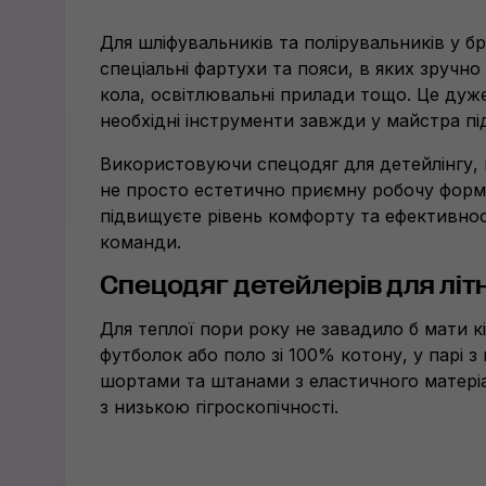
Для шліфувальників та полірувальників у 
спеціальні фартухи та пояси, в яких зручно
кола, освітлювальні прилади тощо. Це дуже
необхідні інструменти завжди у майстра пі
Використовуючи спецодяг для детейлінгу,
не просто естетично приємну робочу форму
підвищуєте рівень комфорту та ефективнос
команди.
Спецодяг детейлер
ів
для літ
Для теплої пори року не завадило б мати к
футболок або поло зі 100% котону, у парі 
шортами та штанами з еластичного матеріал
з низькою гігроскопічності.