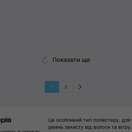
Показати ще
1
2
рів
Це особливий тип поліестеру, для
рівень захисту від вологи та вітру
рацюють в умовах