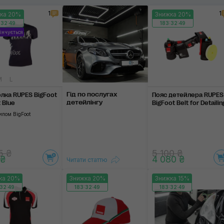
1
1
ка 20%
Знижка 20%
Штани
:32:48
183:32:48
інчується
Толстовка
Кепка
Застосувати
M
L
Комбінезон
Гід по послугах
лка RUPES BigFoot
Пояс детейлера RUPES
Пояс та наколінники
детейлінгу
t Blue
BigFoot Belt for Detailin
ипом BigFoot
Худи
Взуття
5 ₴
5 100 ₴
 ₴
4 080 ₴
Читати статтю
ка 20%
Знижка 20%
Знижка 15%
:32:48
183:32:48
183:32:48