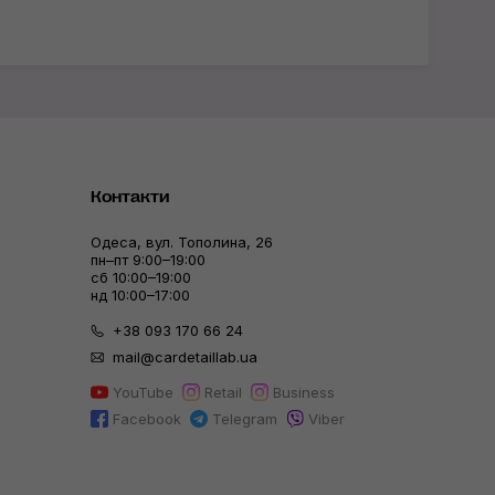
Контакти
Одеса, вул. Тополина, 26
пн–пт 9:00–19:00
сб 10:00–19:00
нд 10:00–17:00
+38 093 170 66 24
mail@cardetaillab.ua
YouTube
Retail
Business
Facebook
Telegram
Viber