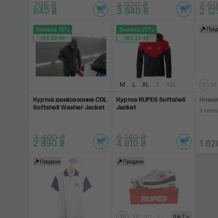
795 ₴
4 920 ₴
2 50
640 ₴
3 940 ₴
2 12
Знижка 15%
Знижка 20%
Прод
183:32:48
183:32:48
M
L
XL
S
XXL
S
M
Куртка демісезонна CDL
Куртка RUPES Softshell
Новая
Softshell Washer Jacket
Jacket
З логот
3 400 ₴
6 140 ₴
2 890 ₴
4 910 ₴
1 62
Продано
Продано
38
39
40
41
42
43
44
45
Ще 7