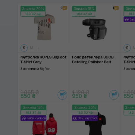
2
1
Знижка 20%
Знижка 15%
Зниж
183:32:48
183:32:48
183
Зак
S
M
L
S
Футболка RUPES BigFoot
Пояс детейлера SGCB
Футбо
T-Shirt Gray
Detailing Polisher Belt
T-Shir
З логотипом BigFoot
З логот
1 065 ₴
1 120 ₴
1 06
850 ₴
950 ₴
850
Знижка 15%
Знижка 20%
Зниж
183:32:48
183:32:48
183
Закінчується
Закінчується