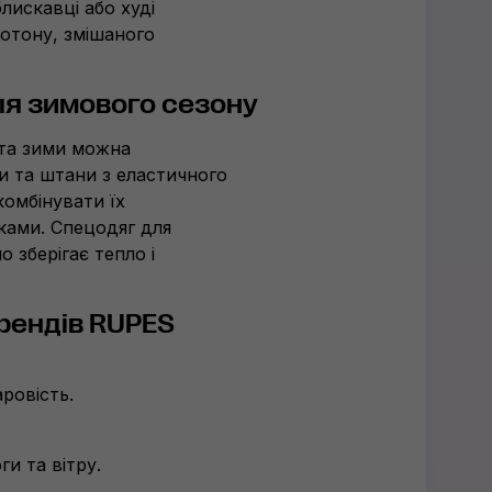
лискавці або худі
котону, змішаного
я зимового сезону
 та зими можна
и та штани з еластичного
комбінувати їх
ками. Спецодяг для
о зберігає тепло і
брендів RUPES
ровість.
ги та вітру.