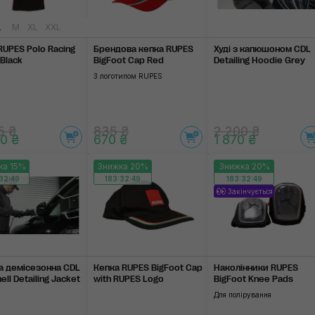
L
M
XL
XXL
RUPES Polo Racing
Брендова кепка RUPES
Худі з капюшоном CDL
 Black
BigFoot Cap Red
Detailing Hoodie Grey
З логотипом RUPES
5 ₴
835 ₴
2 200 ₴
0 ₴
670 ₴
1 870 ₴
ка 15%
Знижка 20%
Знижка 20%
32:48
183:32:48
183:32:48
Закінчується
а демісезонна CDL
Кепка RUPES BigFoot Cap
Наколінники RUPES
ell Detailing Jacket
with RUPES Logo
BigFoot Knee Pads
Для полірування