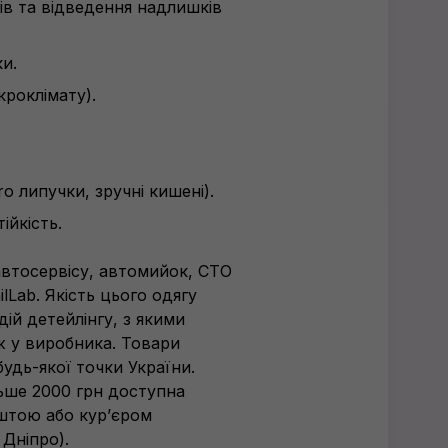
ів та відведення надлишків
и.
кроклімату).
o липучки, зручні кишені).
ійкість.
автосервісу, автомийок, СТО
lLab. Якість цього одягу
дій детейлінгу, з якими
ж у виробника. Товари
будь-якої
точки України.
ьше 2000 грн доступна
штою або кур’єром
 Дніпро).