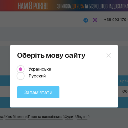
+38 093 170 
Оберіть мову сайту
Українська
Русский
Вид одягу
Бре
Оберіть
Об
Запамʼятати
Футболка
Поло
ка
3
Комбінезон
4
Пояс та наколінники
3
Худи
16
Взуття
9
Куртка