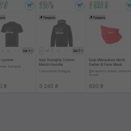
0 ₴
415 ₴
3 555 ₴
5 ₴
330 ₴
2 840 ₴
ано
Продано
Продано
L
XL
XXL
S
M
L
XL
XXL
Ще 3
Ще 3
 группа
Худі Scangrip Colour
Баф Milwaukee Neck
Match Hoodie
Gaiter & Face Mask
ипом Scangrip
З логотипом Scangrip
Для захисту голови, обличчя
та шиї
0 ₴
3 245 ₴
620 ₴
46