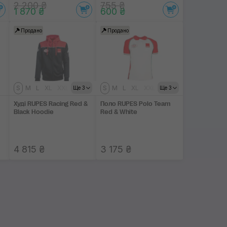
2 200 ₴
755 ₴
1 870 ₴
600 ₴
Продано
Продано
S
M
L
XL
XXL
S
M
L
XL
XXL
Ще 3
Ще 3
Худі RUPES Racing Red &
Поло RUPES Polo Team
Black Hoodie
Red & White
4 815 ₴
3 175 ₴