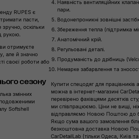
Наявність вентиляційних клапан
пари.
бренду RUPES є
 тримати пасти,
Водонепроникні зовнішні застібк
 зручно, оскільки
Збереження тепла (підтримка мі
д рукою.
Анатомічний крій.
 ви отримуєте
Регульовані деталі.
, але й значно
Продуманість до дрібниць (Velcr
ті своєї роботи або
Немарке забарвлення та зносост
нього сезону
Купити спецодяг для працівників 
можна в
інтернет-магазині
CarDetai
ілька змінних
перевірено фахівцями десятків сту
з подовженими
ми співпрацюємо. Ціни не вищі, ні
у Softshell
відправляємо Новою Поштою до
Якщо сума вашого замовлення біл
безкоштовна доставка Новою По
CarDetailLab (тільки Одеса, Київ та