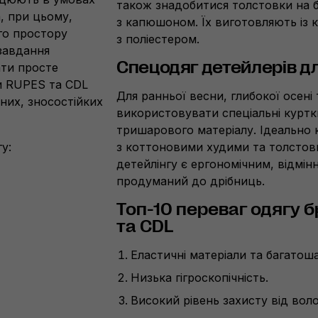
також знадобитися толстовки на б
а, при цьому,
з капюшоном. Їх виготовляють із 
го простору
з поліестером.
 завдання
Спецодяг детейлер
ів
дл
ати просте
и RUPES та CDL
Для ранньої весни, глибокої осені
них, зносостійких
використовувати спеціальні куртк
тришарового матеріалу. Ідеально 
у:
з коттоновими худими та толстов
детейлінгу є ергономічним, відмінн
продуманий до дрібниць.
Топ-10 переваг одягу 
та CDL
Еластичні матеріали та багатоша
Низька гігроскопічність.
Високий рівень захисту від воло