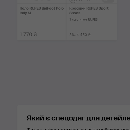
Поло RUPES BigFoot Polo
Кросівки RUPES Sport
Italy M
Shoes
З логотипом RUPES
1 770 ₴
86...4 450 ₴
Який є спецодяг для детейле
Фахівці сфери догляду за автомобілями п