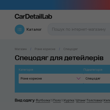
Каталог
Магазин
Різне корисне
Спецодяг
Спецодяг для детейлерів
Категорія
Підкатегорія
Різне корисне
Спецодяг
Вид одягу
Футболка
15
Поло
16
Куртка
7
Штани
1
Толстовка
8
Кеп