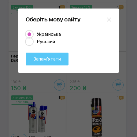
1
1
Знижка 15%
Знижка 15%
173:17:03
173:17:03
Оберіть мову сайту
Українська
Русский
Перетворювач іржі K2
Мідне мастило K2 Copper
Запамʼятати
DERUSTO Plus 500 ml
Spray 400 ml
Багатоцільового
використання
180 ₴
235 ₴
150 ₴
200 ₴
1
1
Знижка 15%
173:17:03