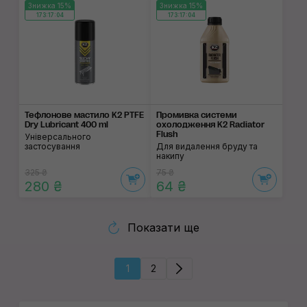
Знижка 15%
Знижка 15%
173:17:03
173:17:03
Тефлонове мастило K2 PTFE
Промивка системи
Dry Lubricant 400 ml
охолодження K2 Radiator
Flush
Універсального
застосування
Для видалення бруду та
накипу
325 ₴
75 ₴
280 ₴
64 ₴
Показати ще
1
2