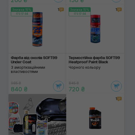
200 ₴
150 ₴
1
1
Знижка 15%
Знижка 15%
173:17:03
173:17:03
Фарба від сколів SOFT99
Термостійка фарба SOFT99
Under Coat
Heatproof Paint Black
З амортизаційними
Чорного кольору
властивостями
985 ₴
845 ₴
840 ₴
720 ₴
1