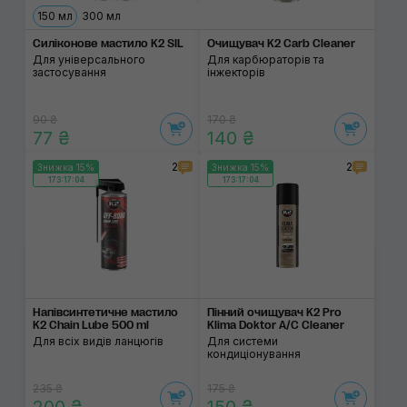
150 мл
300 мл
Силіконове мастило K2 SIL
Очищувач K2 Carb Cleaner
Для універсального
Для карбюраторів та
застосування
інжекторів
90 ₴
170 ₴
77 ₴
140 ₴
2
2
Знижка 15%
Знижка 15%
173:17:03
173:17:03
Напівсинтетичне мастило
Пінний очищувач K2 Pro
K2 Chain Lube 500 ml
Klima Doktor A/C Cleaner
Для всіх видів ланцюгів
Для системи
кондиціонування
235 ₴
175 ₴