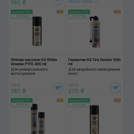
160 ₴
Читати статтю
3
3
Знижка 15%
Знижка 15%
173:17:03
173:17:03
Літієве мастило K2 White
Герметик K2 Tire Doctor 500
Grease PTFE 400 ml
ml
Для універсального
Для аварійного накачування
застосування
коліс
210 ₴
320 ₴
180 ₴
270 ₴
2
2
Знижка 15%
Знижка 15%
173:17:03
173:17:03