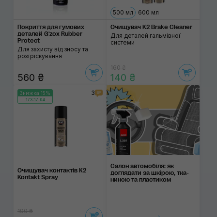
500 мл
600 мл
Покриття для гумових
Очищувач K2 Brake Cleaner
деталей G'zox Rubber
Для деталей гальмівної
Protect
системи
Для захисту від зносу та
розтріскування
160 ₴
560 ₴
140 ₴
3
Знижка 15%
173:17:03
Салон автомобіля: як
Очищувач контактів K2
догляда­ти за шкі­рою, тка­
Kontakt Spray
ни­ною та пла­сти­ком
190 ₴