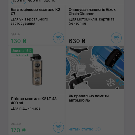
250 мл
400 мл
500 мл
Багатоцільове мастило K2
Очищувач ланцюгів G'zox
07
Chain Cleaner
Для універсального
Для мотоциклів, картів та
застосування
бензопил
155 ₴
130 ₴
630 ₴
Знижка 15%
173:17:03
Як правильно помити
Літієве мастило K2 LT-43
автомобіль
400 ml
Для підшипників
200 ₴
170 ₴
Читати статтю