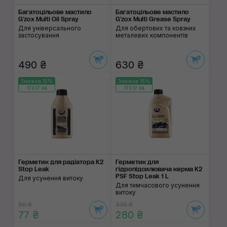
Багатоцільове мастило
Багатоцільове мастило
G'zox Multi Oil Spray
G'zox Multi Grease Spray
Для універсального
Для обертових та ковзних
застосування
металевих компонентів
490 ₴
630 ₴
Знижка 15%
Знижка 15%
173:17:03
173:17:03
Герметик для радіатора K2
Герметик для
Stop Leak
гідропідсилювача керма K2
PSF Stop Leak 1 L
Для усунення витоку
Для тимчасового усунення
витоку
90 ₴
335 ₴
77 ₴
280 ₴