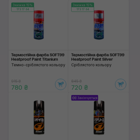
Знижка 15%
Знижка 15%
173:17:03
173:17:03
Термостійка фарба SOFT99
Термостійка фарба SOFT99
Heatproof Paint Titanium
Heatproof Paint Silver
Темно-сріблястого кольору
Сріблястого кольору
915 ₴
845 ₴
780 ₴
720 ₴
Закінчується