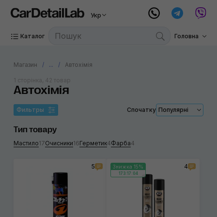
Укр
Каталог
Головна
Магазин
...
Автохімія
1 сторінка, 42 товар
Автохімія
Фильтры
Спочатку
Популярні
Тип товару
Мастило
17
Очисники
16
Герметик
4
Фарба
4
5
4
Знижка 15%
173:17:03