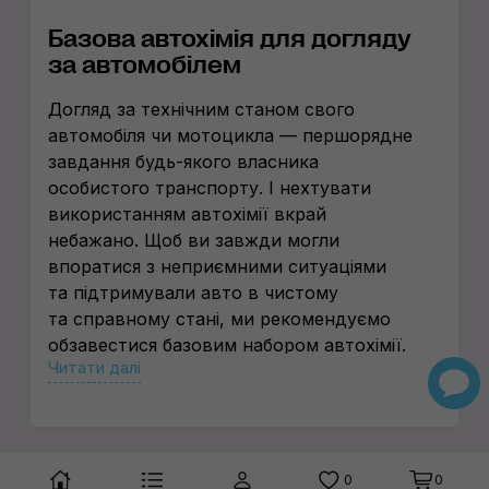
Базова автохімія для догляду
за автомобілем
Догляд за технічним станом свого
автомобіля чи мотоцикла — першорядне
завдання
будь-якого
власника
особистого транспорту. І нехтувати
використанням автохімії вкрай
небажано. Щоб ви завжди могли
впоратися з неприємними ситуаціями
та підтримували авто в чистому
та справному стані, ми рекомендуємо
обзавестися базовим набором автохімії.
Читати далі
До нього входить лише 5 типів засобів:
Антифриз. Для охолодження двигуна.
Клеї та герметики. Для
експрес-ремонту
.
0
0