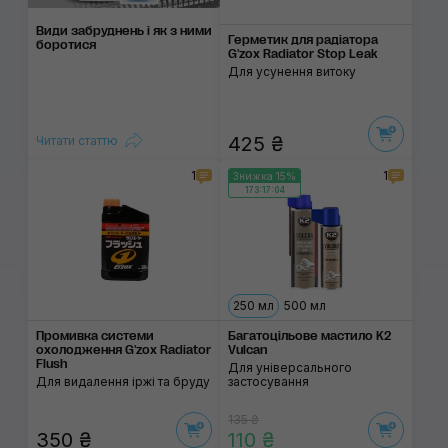
Види забруднень і як з ними
Герметик для радіатора
боротися
G'zox Radiator Stop Leak
Для усунення витоку
425 ₴
Читати статтю
1
1
Знижка 15%
173:17:03
250 мл
500 мл
Промивка системи
Багатоцільове мастило K2
охолодження G'zox Radiator
Vulcan
Flush
Для універсального
Для видалення іржі та бруду
застосування
135 ₴
350 ₴
110 ₴