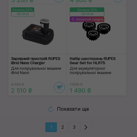
3 280 ₴
4 900 ₴
Знижка 20%
Знижка 20%
125:33:52
125:33:52
Закритий продаж
Зарядний пристрій RUPES
Набір шестерень RUPES
iBrid Nano Charger
Gear Set for HLR75
Для полірувальної машини
Для акумуляторної
iBrid Nano
полірувальної машини
3 140 ₴
1 865 ₴
2 510 ₴
1 490 ₴
Показати ще
1
2
3