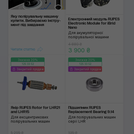
Яку полірувальну ма­шину
Електронний модуль RUPES
ку­пи­ти. Ви­би­раємо інст­ру­
Electronic Module for iBrid
мент під зав­дання
Nano
Для акумуляторної
полірувальної машини
4 880 ₴
3 900 ₴
Читати статтю
Знижка 20%
Знижка 20%
125:33:52
125:33:52
Закритий продаж
Закритий продаж
Якір RUPES Rotor for LHR21
Підшипник RUPES
and LHR15
Replacement Bearing 9.14
Для ексцентрикових
Для полірувальних машин
полірувальних машин
серії LHR
5 295 ₴
135 ₴