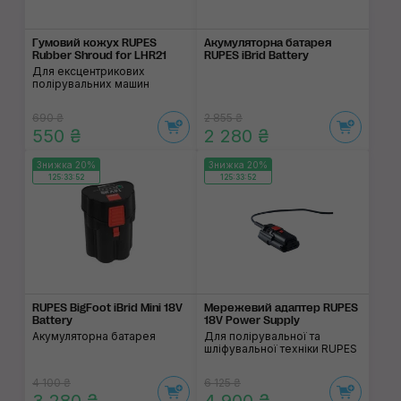
Гумовий кожух RUPES
Акумуляторна батарея
Rubber Shroud for LHR21
RUPES iBrid Battery
Для ексцентрикових
полірувальних машин
690 ₴
2 855 ₴
550 ₴
2 280 ₴
Знижка 20%
Знижка 20%
125:33:52
125:33:52
RUPES BigFoot iBrid Mini 18V
Мережевий адаптер RUPES
Battery
18V Power Supply
Акумуляторна батарея
Для полірувальної та
шліфувальної техніки RUPES
4 100 ₴
6 125 ₴