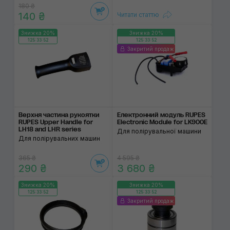
180 ₴
140 ₴
Читати статтю
Знижка 20%
Знижка 20%
125:33:52
125:33:52
Закритий продаж
Верхня частина рукоятки
Електронний модуль RUPES
RUPES Upper Handle for
Electronic Module for LK900E
LH18 and LHR series
Для полірувальної машини
Для полірувальних машин
365 ₴
4 595 ₴
290 ₴
3 680 ₴
Знижка 20%
Знижка 20%
125:33:52
125:33:52
Закритий продаж