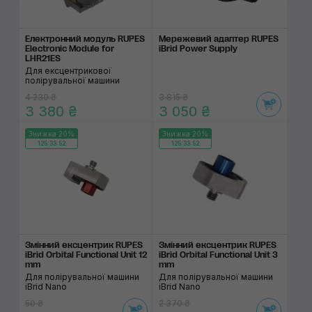
Електронний модуль RUPES
Мережевий адаптер RUPES
Electronic Module for
iBrid Power Supply
LHR21ES
Для ексцентрикової
полірувальної машини
4 230 ₴
3 815 ₴
3 380 ₴
3 050 ₴
Знижка 20%
Знижка 20%
125:33:52
125:33:52
Змінний ексцентрик RUPES
Змінний ексцентрик RUPES
iBrid Orbital Functional Unit 12
iBrid Orbital Functional Unit 3
mm
mm
Для полірувальної машини
Для полірувальної машини
iBrid Nano
iBrid Nano
50 ₴
2 370 ₴