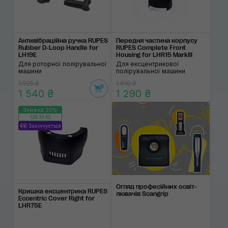
Антивібраційна ручка RUPES
Передня частина кор­пусу
Rubber D-Loop Handle for
RUPES Complete Front
LH19E
Housing for LHR15 MarkIII
Для роторної полірувальної
Для ексцентрикової
машини
полірувальної машини
1 925 ₴
1 610 ₴
1 540 ₴
1 290 ₴
Знижка 20%
125:33:52
Закінчується
Огляд професій­них освіт­
Кришка ексцентрика RUPES
люва­чів Scangrip
Eccentric Cover Right for
LHR75E