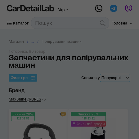
Укр
Каталог
Головна
Магазин
...
Полірувальні машини
1 сторінка, 80 товар
Запчастини для полірувальних
машин
Фильтры
Спочатку
Популярні
Бренд
MaxShine
2
RUPES
75
1
Знижка 20%
Знижка 20%
125:33:52
125:33:52
Закритий продаж