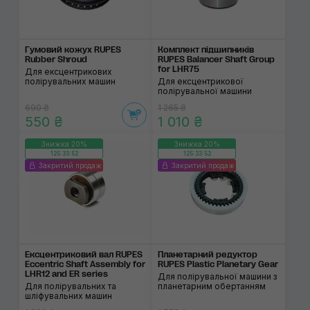
Гумовий кожух RUPES
Комплект підшипників
Rubber Shroud
RUPES Balancer Shaft Group
for LHR75
Для ексцентрикових
полірувальних машин
Для ексцентрикової
полірувальної машини
690 ₴
1 265 ₴
550 ₴
1 010 ₴
Знижка 20%
Знижка 20%
125:33:52
125:33:52
Закритий продаж
Закритий продаж
Ексцентриковий вал RUPES
Планетарний редуктор
Eccentric Shaft Assembly for
RUPES Plastic Planetary Gear
LHR12 and ER series
Для полірувальної машини з
Для полірувальних та
планетарним обертанням
шліфувальних машин