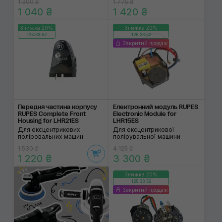
1 300 ₴
1 775 ₴
1 040 ₴
1 420 ₴
Знижка 20%
Знижка 20%
125:33:52
125:33:52
Закритий продаж
Передня частина кор­пусу
Електронний модуль RUPES
RUPES Complete Front
Electronic Module for
Housing for LHR21ES
LHR15ES
Для ексцентрикових
Для ексцентрикової
поліровальних машин
полірувальної машини
1 530 ₴
4 125 ₴
1 220 ₴
3 300 ₴
Знижка 20%
125:33:52
Закритий продаж