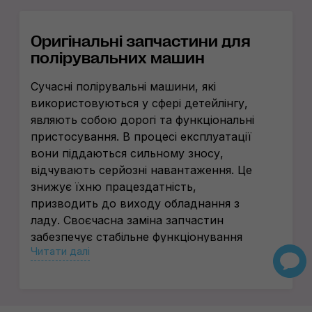
Оригінальні запчастини для
полірувальних машин
Сучасні полірувальні машини, які
використовуються у сфері детейлінгу,
являють собою дорогі та функціональні
пристосування. В процесі експлуатації
вони піддаються сильному зносу,
відчувають серйозні навантаження. Це
знижує їхню працездатність,
призводить до виходу обладнання з
ладу. Своєчасна заміна запчастин
забезпечує стабільне функціонування
Читати далі
полірувальних машин. Вигідно купити
будь-які аксесуари та комплектуючі для
таких пристроїв нескладно в інтернет-
магазині CarDetailLab. У нас ви завжди