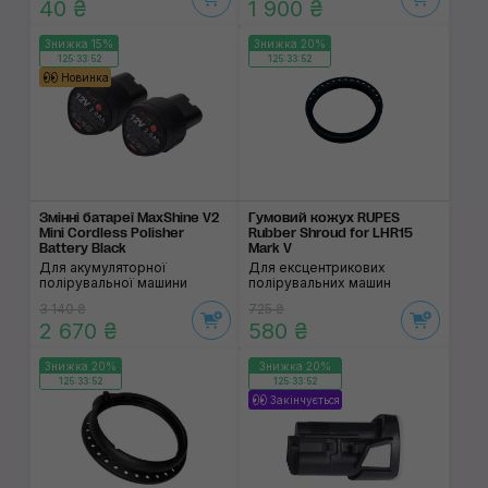
40 ₴
1 900 ₴
Знижка 15%
Знижка 20%
125:33:52
125:33:52
Новинка
Змінні батареї MaxShine V2
Гумовий кожух RUPES
Mini Cordless Polisher
Rubber Shroud for LHR15
Battery Black
Mark V
Для акумуляторної
Для ексцентрикових
полірувальної машини
полірувальних машин
3 140 ₴
725 ₴
2 670 ₴
580 ₴
Знижка 20%
Знижка 20%
125:33:52
125:33:52
Закінчується