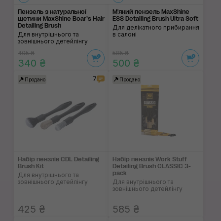
Пензель з натуральної
М'який пензель MaxShine
щетини MaxShine Boar’s Hair
ESS Detailing Brush Ultra Soft
Detailing Brush
Для делікатного прибирання
Для внутрішнього та
в салоні
зовнішнього детейлінгу
405 ₴
585 ₴
340 ₴
500 ₴
7
Продано
Продано
Набір пензлів CDL Detailing
Набір пензлів Work Stuff
Brush Kit
Detailing Brush CLASSIC 3-
pack
Для внутрішнього та
зовнішнього детейлінгу
Для внутрішнього та
зовнішнього детейлінгу
425 ₴
585 ₴