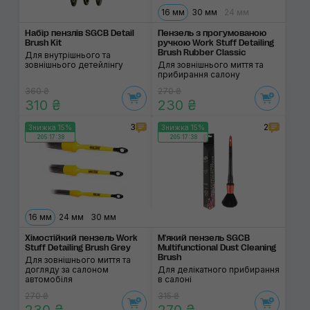
16 мм
30 мм
24 мм
Набір пензлів SGCB Detail
Пензель з прогумова­ною
Brush Kit
ручкою Work Stuff Detailing
Brush Rubber Classic
Для внутрішнього та
зовнішнього детейлінгу
Для зовнішнього миття та
прибирання салону
360 ₴
270 ₴
310 ₴
230 ₴
3
2
Знижка 15%
Знижка 15%
205:17:38
205:17:38
16 мм
24 мм
30 мм
Хімостійкий пензель Work
М'який пензель SGCB
Stuff Detailing Brush Grey
Multifunctional Dust Cleaning
Brush
Для зовнішнього миття та
догляду за салоном
Для делікатного прибирання
автомобіля
в салоні
270 ₴
315 ₴