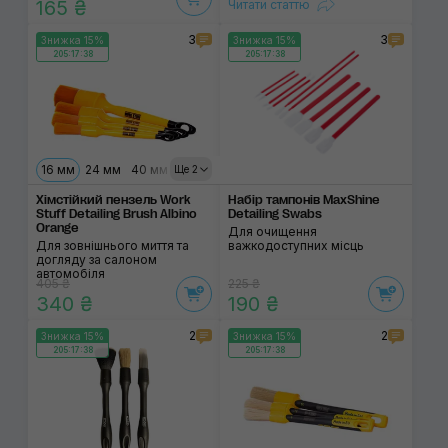
165 ₴
Читати статтю
3
3
Знижка 15%
Знижка 15%
205:17:38
205:17:38
16 мм
24 мм
40 мм
30 мм
Ще 2
Хімстійкий пензель Work
Набір тампонів MaxShine
Stuff Detailing Brush Albino
Detailing Swabs
Orange
Для очищення
Для зовнішнього миття та
важкодоступних місць
догляду за салоном
автомобіля
405 ₴
225 ₴
340 ₴
190 ₴
2
2
Знижка 15%
Знижка 15%
205:17:38
205:17:38