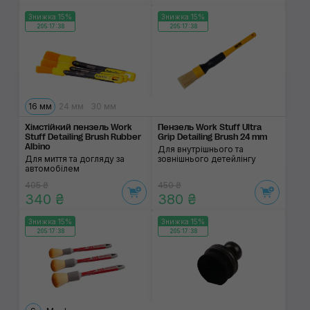
Знижка 15%
Знижка 15%
205:17:38
205:17:38
16 мм
24 мм
30 мм
Хімстійкий пензель Work
Пензель Work Stuff Ultra
Stuff Detailing Brush Rubber
Grip Detailing Brush 24 mm
Albino
Для внутрішнього та
Для миття та догляду за
зовнішнього детейлінгу
автомобілем
405 ₴
450 ₴
340 ₴
380 ₴
Знижка 15%
Знижка 15%
205:17:38
205:17:38