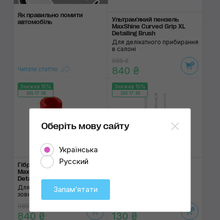
Як правильно помити
Ультрам'який пензель
автомобіль
MaxShine Curved Grip XL
Detailing Brush
Для делікатного прибирання
в салоні
985 ₴
840 ₴
Читати статтю
Знижка 15%
Знижка 15%
205:17:38
205:17:38
Оберіть мову сайту
Українська
16 мм
24 мм
30 мм
Русский
Гібридний пензель
Хімостійкий пензель
MaxShine Curved Grip XL
SOFT99 Exterior Brush
Detailing Brush Mixed
Для дітейлінгу елементів
Для внутрішнього та
екстер'єру
Запамʼятати
зовнішнього детейлінгу
985 ₴
155 ₴
840 ₴
130 ₴