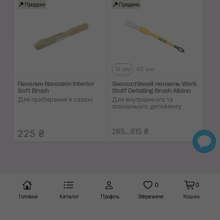
Продано
Продано
16 мм
40 мм
Пензлик Nanoskin Interior
Зносостійкий пензель Work
Soft Brush
Stuff Detailing Brush Albino
Для прибирання в салоні
Для внутрішнього та
зовнішнього детейлінгу
285...615 ₴
225 ₴
0
0
Головна
Каталог
Профіль
Збережене
Кошик