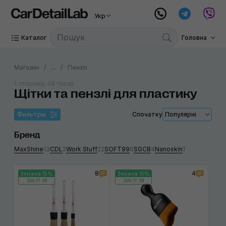
Укр
Каталог
Головна
Магазин
...
Пензлі
1 сторінка, 48 товар
Щітки та пензлі для пластику
Фильтры
Спочатку
Популярні
Бренд
MaxShine
13
CDL
2
Work Stuff
22
SOFT99
6
SGCB
4
Nanoskin
1
8
4
Знижка 15%
Знижка 15%
205:17:38
205:17:38