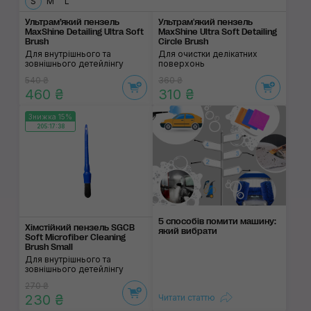
S
M
L
Ультрам’який пензель
Ультрам'який пензель
MaxShine Detailing Ultra Soft
MaxShine Ultra Soft Detailing
Brush
Circle Brush
Для внутрішнього та
Для очистки делікатних
зовнішнього детейлінгу
поверхонь
540 ₴
360 ₴
460 ₴
310 ₴
Знижка 15%
205:17:38
5 способів помити машину:
Хімстійкий пензель SGCB
який вибрати
Soft Microfiber Cleaning
Brush Small
Для внутрішнього та
зовнішнього детейлінгу
270 ₴
230 ₴
Читати статтю