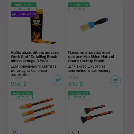
Знижка 15%
Знижка 15%
205:17:38
205:17:38
Закінчується
Набір хімостійких пензлів
Пензель з натуральної
Work Stuff Detailing Brush
щетини MaxShine Natural
Albino Orange 3 Pack
Boar's Stubby Brush
Для зовнішнього миття та
Для внутрішнього та
догляду за салоном
зовнішнього детейлінгу
автомобіля
1 120 ₴
720 ₴
950 ₴
610 ₴
Знижка 15%
Знижка 15%
205:17:38
205:17:38
M
L
S
L