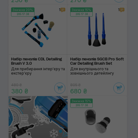
230 ₴
270 ₴
1
1
Знижка 20%
Знижка 15%
205:17:38
205:17:38
Набір пензлів CDL Detailing
Набір пензлів SGCB Pro Soft
Brush V 3.0
Car Detailing Brush Set
Для прибирання інтер'єру та
Для внутрішнього та
екстер'єру
зовнішнього детейлінгу
480 ₴
805 ₴
380 ₴
680 ₴
Знижка 15%
205:17:38