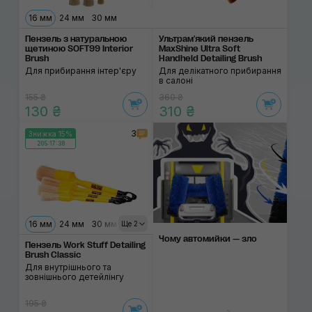
16 мм
24 мм
30 мм
Пензель з натуральною
Ультрам'який пензель
щетиною SOFT99 Interior
MaxShine Ultra Soft
Brush
Handheld Detailing Brush
Для прибирання інтер'єру
Для делікатного прибирання
в салоні
155 ₴
360 ₴
130 ₴
310 ₴
3
Знижка 15%
205:17:38
16 мм
24 мм
30 мм
40 мм
Ще 2
Чому автомийки — зло
Пензель Work Stuff Detailing
Brush Classic
Для внутрішнього та
зовнішнього детейлінгу
195 ₴