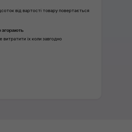
ідсоток від вартості товару повертається
е згорають
 витратити їх коли завгодно