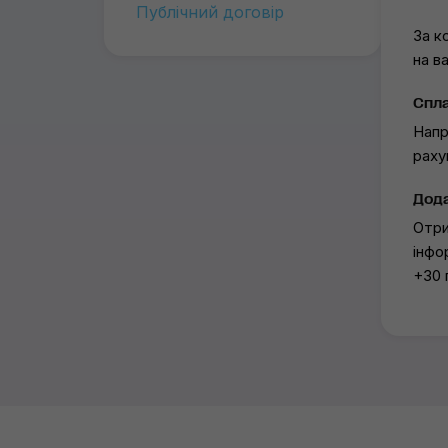
Публічний договір
За к
на в
Спла
Напр
раху
Дода
Отри
інфо
+30 