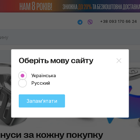
+38 093 170 66 24
Оберіть мову сайту
Українська
Русский
Запамʼятати
нуси за кожну покупку