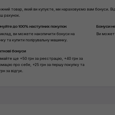
ожний товар, який ви купуєте, ми нараховуємо вам бонуси. В
аш рахунок.
чуйте до 100% наступних покупок
Бонуси н
иклад, ви можете накопичити бонуси на
Ви можете
нку та купити полірувальну машинку.
ткові бонуси
майте ще +50 грн за реєстрацію, +40 грн за
рмацію про себе, +25 грн за першу покупку та
грн за відгук.