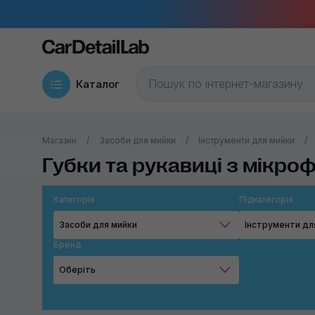
Каталог
Магазин
Засоби для мийки
Інструменти для мийки
Губки та рукавиці з мікро
Категорія
Підкатегорія
Засоби для мийки
Інструменти дл
Бренд
Оберіть
MaxShine