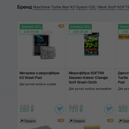
Бренд
Turtle Wax
MaxShine
1
Turtle Wax
1
K2
1
Gyeon
1
CDL
2
Work Stuff
1
SOFT
K2
1
Знижка 15%
Знижка 15%
Зниж
Gyeon
208:34:48
208:34:48
208:
Но
CDL
Work Stuff
Застосувати
SOFT99
Мочалка з мікро­фібри
Мікрофібра SOFT99
Двост
K2 Wash Pad
Alaunen Kaiser Change
Turtl
Soft Wash Cloth
Pad
Для ручної мийки кузова
Для ручної мийки автомобіля
Для руч
325 ₴
845 ₴
440
280 ₴
720 ₴
400
3
2
Продано
Продано
Прод