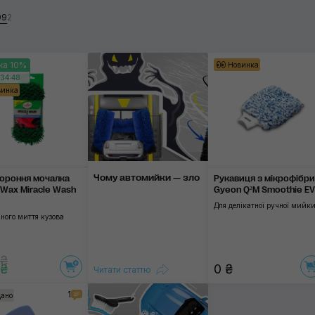
99
2
Застосувати
ка 10%
Новинка
34:48
винка
Чому автомийки — зло
ороння мочалка
Рукавиця з мікрофібри
e Wax Miracle Wash
Gyeon Q²M Smoothie E
Для делікатної ручної мийк
ного миття кузова
 ₴
 ₴
0 ₴
Читати статтю
1
ано