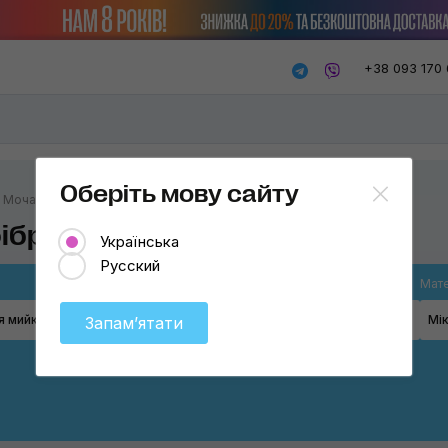
+38 093 170 
Оберіть мову сайту
Мочалки для мийки
фібри
Українська
Русский
Товар
Мате
я мийки
Мочалки для мийки
Мі
Запамʼятати
Мочалки для мийки
Рукавиці для мийки
Аплікатори