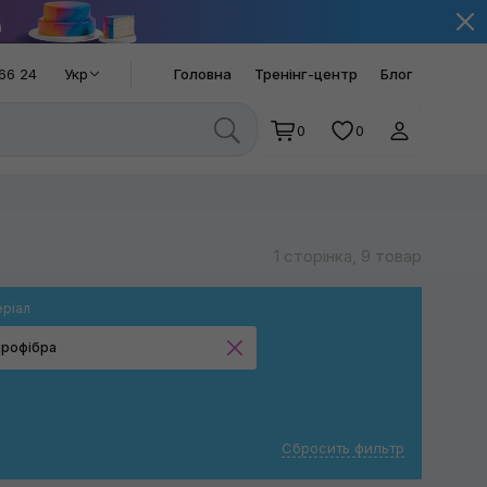
66 24
Укр
Головна
Тренінг-центр
Блог
0
0
1 сторінка, 9 товар
ріал
крофібра
Поролон
Мікрофібра
Сбросить фильтр