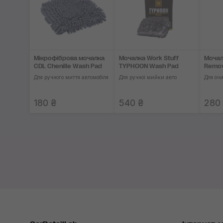
Мікрофіброва мочалка
Мочалка Work Stuff
Мочал
CDL Chenille Wash Pad
TYPHOON Wash Pad
Remov
Для ручного миття автомобіля
Для ручної мийки авто
Для оч
180 ₴
540 ₴
280