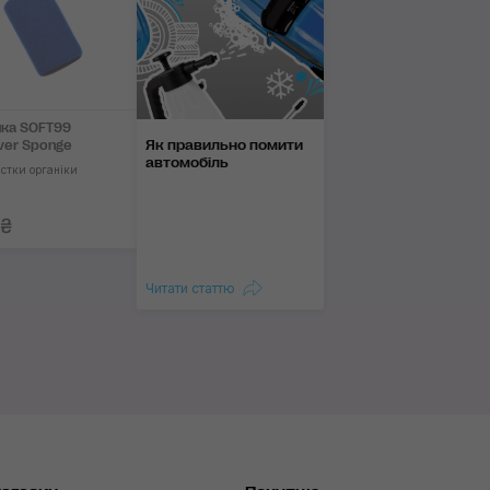
ка SOFT99
Як правильно помити
er Sponge
автомобіль
истки органіки
 ₴
Читати статтю