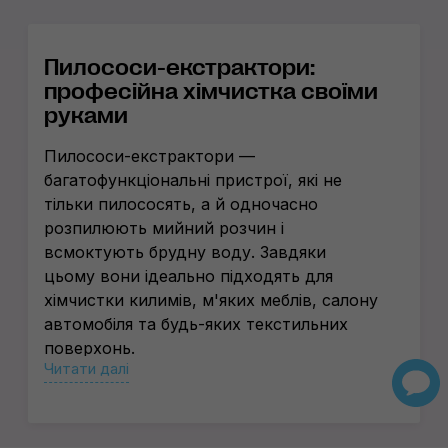
Пилососи-екстрактори:
професійна хімчистка своїми
руками
Пилососи-екстрактори —
багатофункціональні пристрої, які не
тільки пилососять, а й одночасно
розпилюють мийний розчин і
всмоктують брудну воду. Завдяки
цьому вони ідеально підходять для
хімчистки килимів, м'яких меблів, салону
автомобіля та будь-яких текстильних
поверхонь.
Читати далі
Особливості та принцип
роботи пилососів для
хімчистки