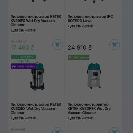
Пилосос-екстрактор KETEK
Пилосос-екстрактор IPC
KV29IEX Wet Dry Vacuum
SOTECO Lava
Cleaner
Для хімчистки
Для хімчистки
19 400 ₴
17 460 ₴
24 910 ₴
Знижка 10%
Очікується
134:00:15
Закінчується
Пилосос-екстрактор KETEK
Пилосос-ексторактор
KV30IEX Wet Dry Vacuum
KETEK KV30PEX Wet Dry
Cleaner
Vacuum Cleaner
Для хімчистки
Для хімчистки
21 750 ₴