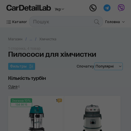
Укр
Каталог
Головна
Магазин
...
Хімчистка
1 сторінка, 4 товар
Пилососи для хімчистки
Фильтры
Спочатку
Популярні
Кількість турбін
Одна
4
1
Знижка 10%
134:00:15