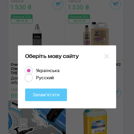
1 800 ₴
1 800 ₴
1 530 ₴
1 530 ₴
Знижка 12%
Знижка 15%
189:35:36
189:35:36
1 л
5 л
Оберіть мову сайту
Очищувач салону Koch-
Універсальний очищувач K2
Chemie LeatherTexClean
Artus
Українська
THE FINISHER 500 ml
Для елементів інтер'єру
Русский
Для делікатного усунення
забруднень
1 040 ₴
230 ₴
Запамʼятати
915 ₴
195 ₴
Знижка