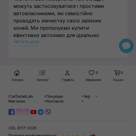
можуть застосовуватися і простими
автовласниками, які самостійно
проводять хімчистку своїх залізних
коней. Ми пропонуємо купити
ефективну автохімію для ідеальної
Читати далі
чистоти салону будь-якої автівки в
комфортному віддаленому режимі.
Універсальні очисники
Зараз виробники випускають величезну
0
0
різноманітність автохімії для всіх
Головна
Каталог
Профіль
Збережене
Кошик
елементів салону. Неважко купити
поліролі для обробки пластику,
CarDetailLab
Покупцю
Укр
спецсклади для миття оббивки. Але
Магазин
Контакти
головним засобом для наведення
бездоганного порядку можна назвати
універсальні очисники. Вони оптимально
CDL 2017-2026
підходять для частого догляду, оскільки
Політика конфіденційності