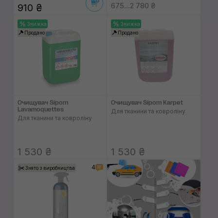
675...2 780 ₴
910 ₴
Знижка
Знижка
Продано
Продано
Очищувач Sipom
Очищувач Sipom Karpet
Lavamoquettes
Для тканини та ковроліну
Для тканини та ковроліну
1 530 ₴
1 530 ₴
4
Знято з виробництва