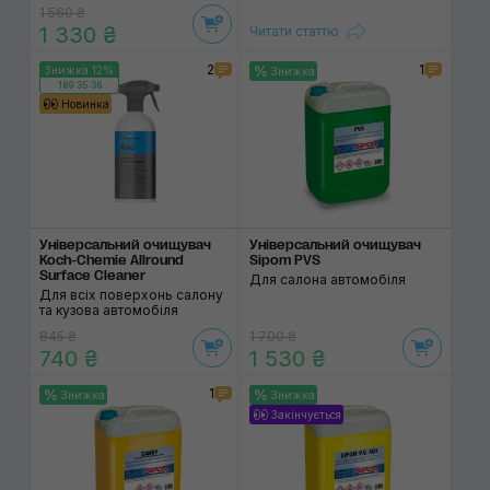
1 560 ₴
1 330 ₴
Читати статтю
2
1
Знижка 12%
Знижка
189:35:36
Новинка
Універсальний очищувач
Універсальний очищувач
Koch-Chemie Allround
Sipom PVS
Surface Cleaner
Для салона автомобіля
Для всіх поверхонь салону
та кузова автомобіля
845 ₴
1 700 ₴
740 ₴
1 530 ₴
1
Знижка
Знижка
Закінчується