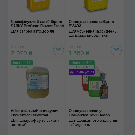
Дезінфікуючий засіб Sipom
Очищувач салона Sipom
SANNY Profumo Flower Fresh
P.V.403
Для салона автомобіля
Для усунення забруднень,
що важко виводяться
2 300 ₴
1 500 ₴
2 070 ₴
1 350 ₴
Знижка 15%
Знижка 15%
189:35:36
189:35:36
Закінчується
Універсальний очищувач
Очищувач салону
Ekokemica Universal
Ekokemica Texil Ocean
Для дому, офісу та салону
Для делікатного виділення
автомобіля
забруднень