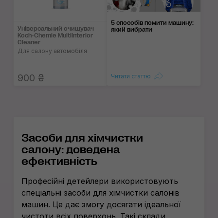
5 способів помити машину:
Універсальний очищувач
який вибрати
Koch-Chemie Multilnterior
Cleaner
Для салону автомобіля
900 ₴
Читати статтю
Засоби для хімчистки
салону: доведена
ефективність
Професійні детейлери використовують
спеціальні засоби для хімчистки салонів
машин. Це дає змогу досягати ідеальної
чистоти всіх поверхонь. Такі склади