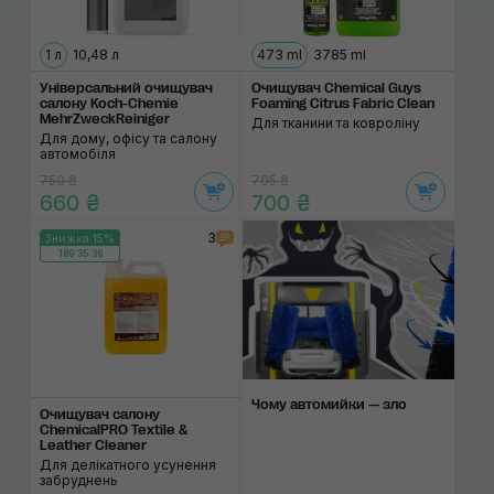
1 л
10,48 л
473 ml
3785 ml
Універсальний очищувач
Очищувач Chemical Guys
салону Koch-Chemie
Foaming Citrus Fabric Clean
MehrZweckReiniger
Для тканини та ковроліну
Для дому, офісу та салону
автомобіля
750 ₴
795 ₴
660 ₴
700 ₴
3
Знижка 15%
189:35:36
Чому автомийки — зло
Очищувач салону
ChemicalPRO Textile &
Leather Cleaner
Для делікатного усунення
забруднень