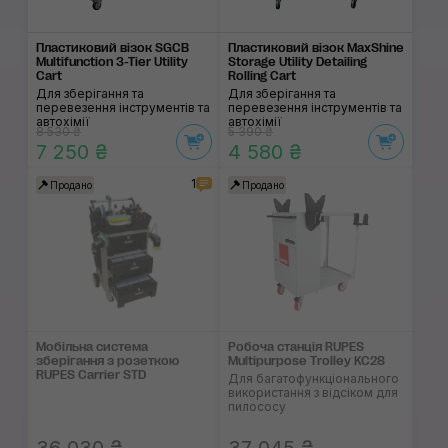
Пластиковий візок SGCB
Пластиковий візок MaxShine
Multifunction 3-Tier Utility
Storage Utility Detailing
Cart
Rolling Cart
Для зберігання та
Для зберігання та
перевезення інструментів та
перевезення інструментів та
автохімії
автохімії
8 530 ₴
5 390 ₴
7 250 ₴
4 580 ₴
1
Продано
Продано
Мобільна система
Робоча станція RUPES
зберігання з розеткою
Multipurpose Trolley KC28
RUPES Carrier STD
Для багатофункціонального
використання з відсіком для
пилососу