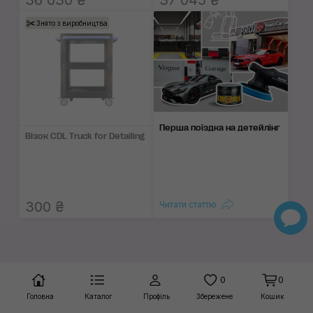
36 030 ₴
37 045 ₴
Знято з виробництва
Перша поїздка на детейлінг
Візок CDL Truck for Detailing
300 ₴
Читати статтю
0
0
Головна
Каталог
Профіль
Збережене
Кошик