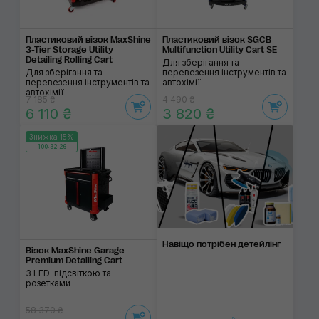
Пластиковий візок MaxShine
Пластиковий візок SGCB
3-Tier Storage Utility
Multifunction Utility Cart SE
Detailing Rolling Cart
Для зберігання та
Для зберігання та
перевезення інструментів та
перевезення інструментів та
автохімії
автохімії
7 185 ₴
4 490 ₴
6 110 ₴
3 820 ₴
Знижка 15%
100:32:26
Навіщо потрібен детейлінг
Візок MaxShine Garage
Premium Detailing Cart
З LED-підсвіткою та
розетками
58 370 ₴