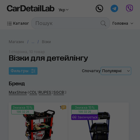
Укр
Каталог
Головна
Магазин
...
Візки
1 сторінка, 10 товар
Візки для детейлінгу
Фильтры
Спочатку
Популярні
Бренд
MaxShine
4
CDL
1
RUPES
2
SGCB
3
1
Знижка 15%
Знижка 15%
100:32:26
100:32:26
Закінчується