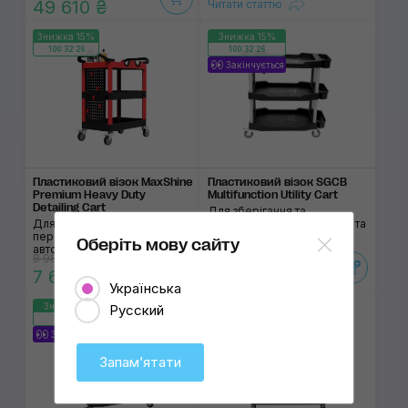
49 610 ₴
Читати статтю
Знижка 15%
Знижка 15%
100:32:26
100:32:26
Закінчується
Пластиковий візок MaxShine
Пластиковий візок SGCB
Premium Heavy Duty
Multifunction Utility Cart
Detailing Cart
Для зберігання та
Для зберігання та
перевезення інструментів та
перевезення інструментів та
автохімії
Оберіть мову сайту
автохімії
8 980 ₴
10 775 ₴
7 630 ₴
9 160 ₴
Українська
Знижка 15%
Знижка 15%
Русский
100:32:26
100:32:26
Закінчується
Закінчується
Запамʼятати